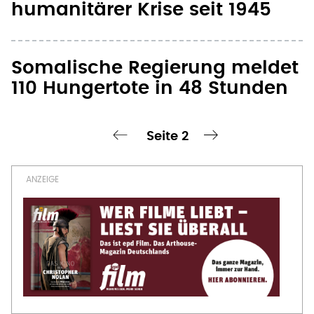
humanitärer Krise seit 1945
Somalische Regierung meldet
110 Hungertote in 48 Stunden
Seite 2
chste Seite
‹ vorherige Seite
nächste Seite ›
Seitennummerierung