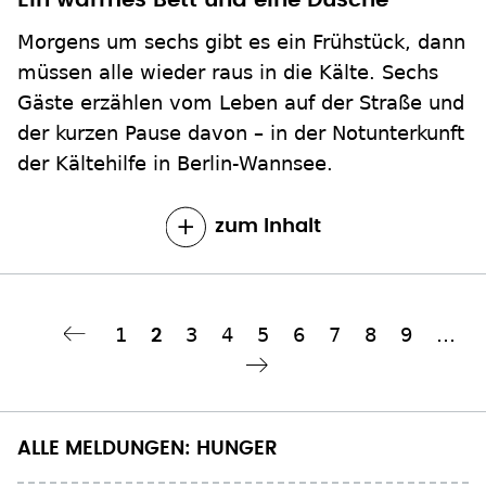
Morgens um sechs gibt es ein Frühstück, dann
müssen alle wieder raus in die Kälte. Sechs
Gäste erzählen vom Leben auf der Straße und
der kurzen Pause davon – in der Notunterkunft
der Kältehilfe in Berlin-Wannsee.
zum Inhalt
Seite
1
Seite
3
Seite
4
Seite
5
Seite
6
Seite
7
Seite
8
Seite
9
…
Aktuelle
2
Seitennummerierung
Seite
hste Seite
››
ALLE MELDUNGEN: HUNGER