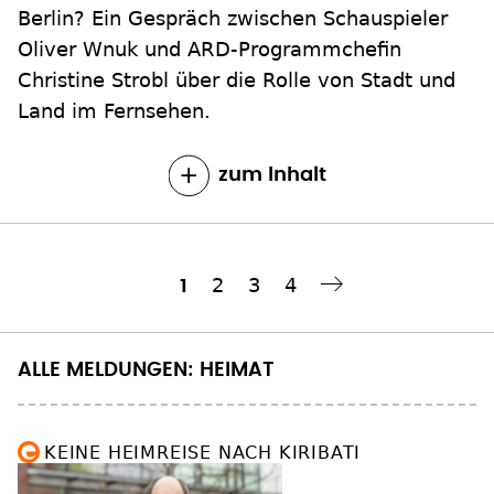
Berlin? Ein Gespräch zwischen Schauspieler
Oliver Wnuk und ARD-Programmchefin
Christine Strobl über die Rolle von Stadt und
Land im Fernsehen.
zum Inhalt
Seite
2
Seite
3
Seite
4
Aktuelle
1
Nächste Seite
››
Seitennummerierung
Seite
ALLE MELDUNGEN: HEIMAT
KEINE HEIMREISE NACH KIRIBATI