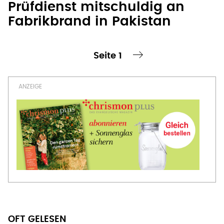
Prüfdienst mitschuldig an
Fabrikbrand in Pakistan
Seite 1
te Seite
nächste Seite ›
Seitennummerierung
OFT GELESEN