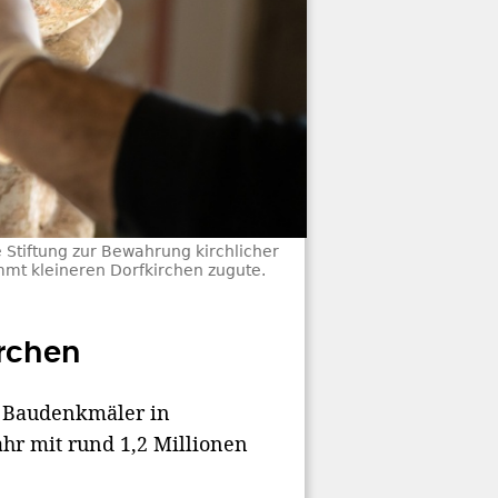
e Stiftung zur Bewahrung kirchlicher
mmt kleineren Dorfkirchen zugute.
irchen
r Baudenkmäler in
ahr mit rund 1,2 Millionen