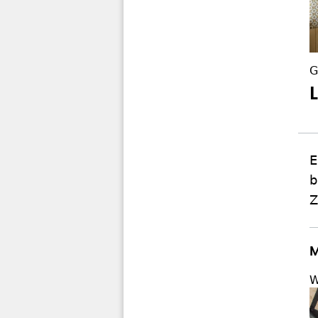
G
E
b
Z
M
W