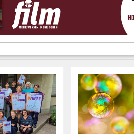
WAHL
"HERZEN HOCH FÜR D
erte statt
EKD startet S
en
Auszubildend