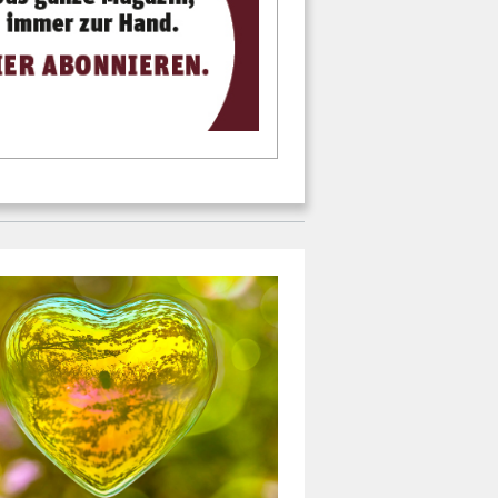
ICH!"
egensaktion für
e