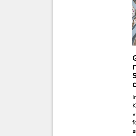
I
K
v
f
s