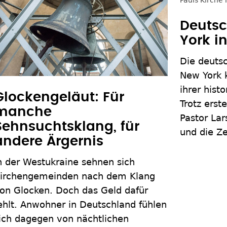
Deutsc
York i
Die deuts
New York 
ihrer hist
Glockengeläut: Für
Trotz erst
manche
Pastor La
Sehnsuchtsklang, für
und die Ze
andere Ärgernis
n der Westukraine sehnen sich
irchengemeinden nach dem Klang
on Glocken. Doch das Geld dafür
ehlt. Anwohner in Deutschland fühlen
ich dagegen von nächtlichen