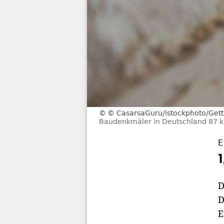
© CasarsaGuru/istockphoto/Get
Baudenkmäler in Deutschland 87 ki
E
D
D
E