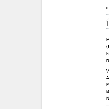
0
Home
M
(
F
r
V
A
P
B
N