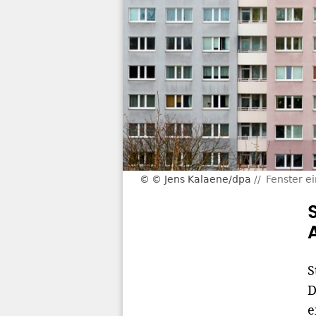
© Jens Kalaene/dpa
Fenster e
S
D
e