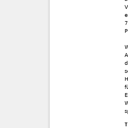
V
e
7
P
W
A
d
s
H
f
E
W
s