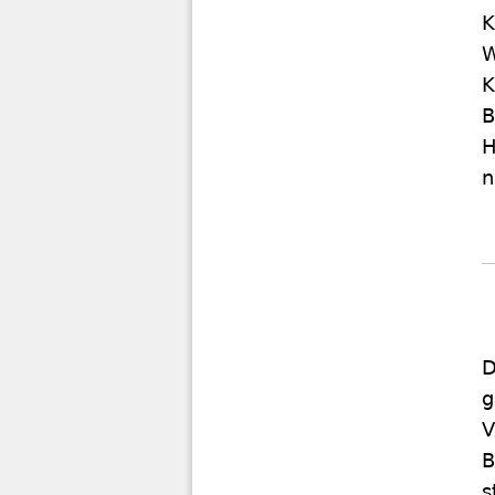
K
W
K
B
H
n
D
g
V
B
s