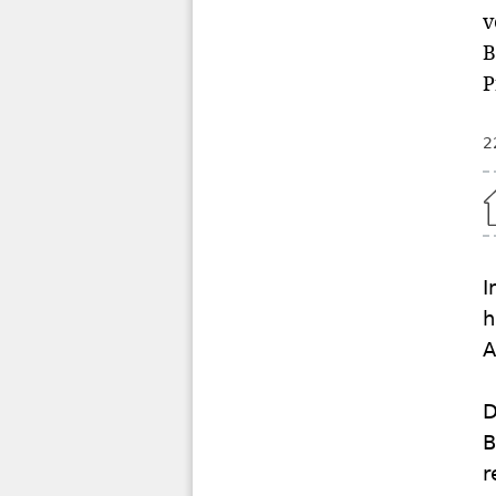
v
B
P
2
Home
I
h
A
D
B
r