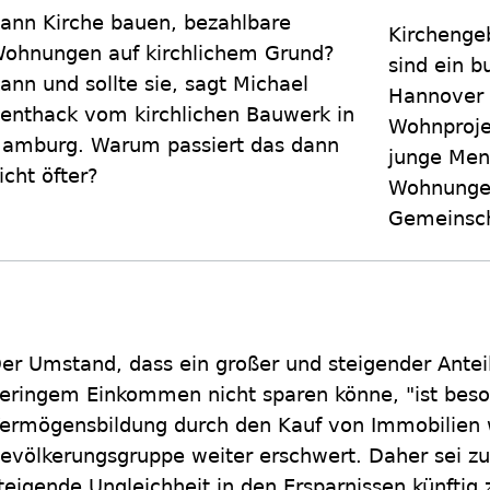
ann Kirche bauen, bezahlbare
Kirchenge
ohnungen auf kirchlichem Grund?
sind ein b
ann und sollte sie, sagt Michael
Hannover 
enthack vom kirchlichen Bauwerk in
Wohnproje
amburg. Warum passiert das dann
junge Men
icht öfter?
Wohnungen
Gemeinsch
er Umstand, dass ein großer und steigender Ante
eringem Einkommen nicht sparen könne, "ist besor
ermögensbildung durch den Kauf von Immobilien 
evölkerungsgruppe weiter erschwert. Daher sei zu
teigende Ungleichheit in den Ersparnissen künftig 