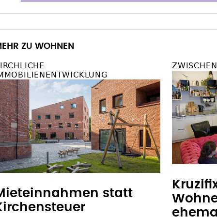
EHR ZU WOHNEN
IRCHLICHE
ZWISCHEN
MMOBILIENENTWICKLUNG
Kruzifi
Mieteinnahmen statt
Wohnen
Kirchensteuer
ehemal