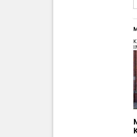
M
K
I