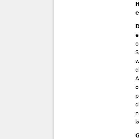
H
e
D
e
o
S
w
d
A
o
p
d
n
k
G