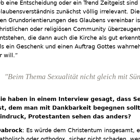
b eine Entscheidung oder ein Trend Zeitgeist sind o
laubensverständnis zunächst völlig irrelevant. Die
en Grundorientierungen des Glaubens vereinbar i
hristlichen oder religiösen Community überzeuge
ntstehen, die dann auch die Kirche als gut erkenn
ls ein Geschenk und einen Auftrag Gottes wahrn
r will.“
"Beim Thema Sexualität nicht gleich mit S
ie haben in einem Interview gesagt, dass S
st, dem man mit Dankbarkeit begegnen soll
indruck, Protestanten sehen das anders?
abrock
: Es würde dem Christentum insgesamt, e
atholisch oder orthodox, sicher nicht schaden, we