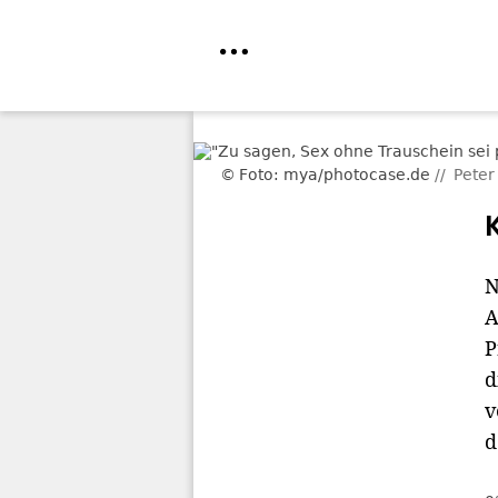
Direkt
zum
Foto: mya/photocase.de
Peter
Inhalt
N
A
P
d
v
d