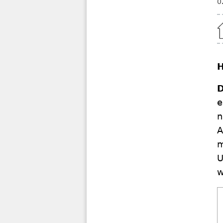
0
Home
H
D
e
n
A
m
U
w