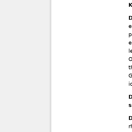
K
D
e
p
e
l
O
t
G
i
D
s
D
r