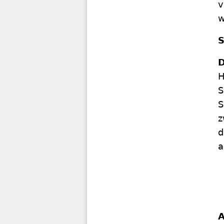
v
w
S
D
H
S
S
z
d
a
A