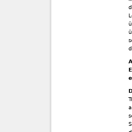
d
L
ü
ü
s
d
A
E
e
D
T
a
s
S