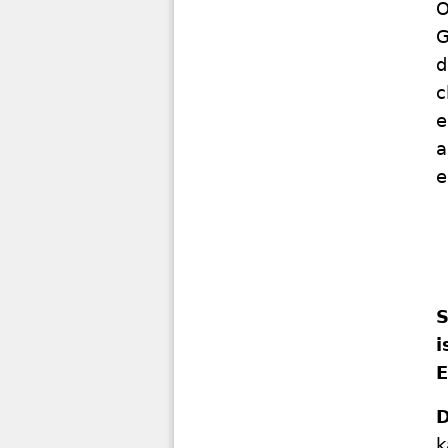
O
G
d
c
e
a
e
S
i
E
D
k