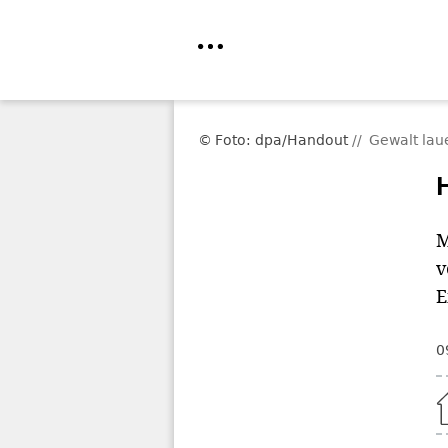
Direkt
zum
Foto: dpa/Handout
Gewalt laue
Inhalt
M
v
E
0
Home