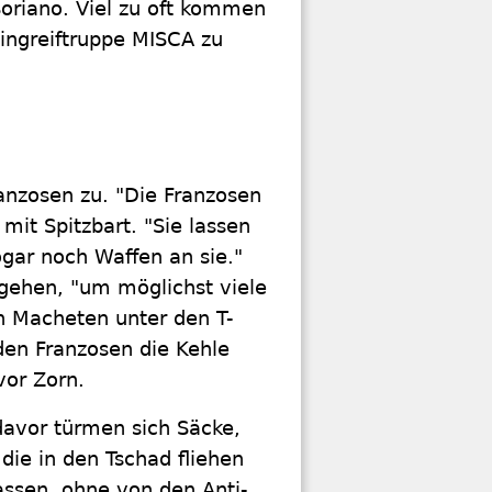
Soriano. Viel zu oft kommen
Eingreiftruppe MISCA zu
anzosen zu. "Die Franzosen
mit Spitzbart. "Sie lassen
ogar noch Waffen an sie."
gehen, "um möglichst viele
n Macheten unter den T-
 den Franzosen die Kehle
vor Zorn.
davor türmen sich Säcke,
die in den Tschad fliehen
assen, ohne von den Anti-