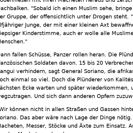
achbalken. "Sobald ich einen Muslim sehe, bringe 
er Gruppe, der offensichtlich unter Drogen steht.
lfjähriger Junge, der mit einer kleinen Axt bewaffne
iepsiger Kinderstimme, auch er wolle alle Muslime
enschen."
ann fallen Schüsse, Panzer rollen heran. Die Plün
ranzösischen Soldaten davon. 15 bis 20 Verbreche
angui verhindern, sagt General Soriano, die afrik
och einmal so viel. Doch die Plünderer von Kalité
ächsten Ecke warten und später wiederkommen, u
egzutragen. Und sich dann anderen Opfern zuzu
Wir können nicht in allen Straßen und Gassen hin
oriano. Das aber wäre nach Lage der Dinge nöti
acheten, Messer, Stöcke und Äxte zum Einsatz. Au