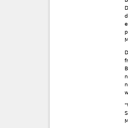
D
d
e
p
M
D
f
B
n
n
w
"
S
M