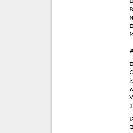
D
B
N
D
M
#
D
C
i
w
V
1
D
G