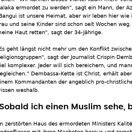
alaka ermordet zu werden", sagt ein Mann, der Az
Bangui ist unsere Heimat, aber wir leben hier wie
rau und seine Kinder sind schon seit Wochen weg. "
eine Haut retten", sagt der 34-Jährige.
Es geht längst nicht mehr um den Konflikt zwisch
eligionsgruppen", sagt der Journalist Crispin Demba
iel komplexer. Jeder will sich bereichern, und ma
egleichen." Dembassa-Kette ist Christ, erhält ab
inem Kommandanten der angeblich pro-christliche
issen weshalb.
"Sobald ich einen Muslim sehe, b
m zerstörten Haus des ermordeten Ministers Kalité
odenfliesen mit ihren Macheten heraus und zersch