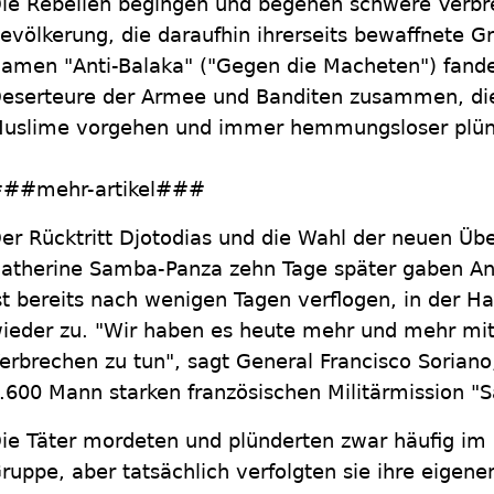
ie Rebellen begingen und begehen schwere Verbre
evölkerung, die daraufhin ihrerseits bewaffnete G
amen "Anti-Balaka" ("Gegen die Macheten") fanden
eserteure der Armee und Banditen zusammen, di
uslime vorgehen und immer hemmungsloser plün
##mehr-artikel###
er Rücktritt Djotodias und die Wahl der neuen Üb
atherine Samba-Panza zehn Tage später gaben Anl
st bereits nach wenigen Tagen verflogen, in der 
ieder zu. "Wir haben es heute mehr und mehr mi
erbrechen zu tun", sagt General Francisco Sorian
.600 Mann starken französischen Militärmission "S
ie Täter mordeten und plünderten zwar häufig i
ruppe, aber tatsächlich verfolgten sie ihre eigenen