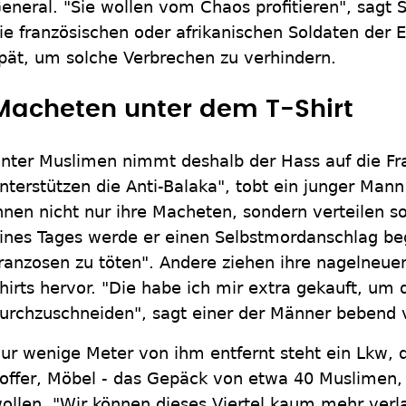
eneral. "Sie wollen vom Chaos profitieren", sagt 
ie französischen oder afrikanischen Soldaten der 
pät, um solche Verbrechen zu verhindern.
Macheten unter dem T-Shirt
nter Muslimen nimmt deshalb der Hass auf die Fr
nterstützen die Anti-Balaka", tobt ein junger Mann 
hnen nicht nur ihre Macheten, sondern verteilen s
ines Tages werde er einen Selbstmordanschlag be
ranzosen zu töten". Andere ziehen ihre nagelneue
hirts hervor. "Die habe ich mir extra gekauft, um
urchzuschneiden", sagt einer der Männer bebend 
ur wenige Meter von ihm entfernt steht ein Lkw, 
offer, Möbel - das Gepäck von etwa 40 Muslimen, 
ollen. "Wir können dieses Viertel kaum mehr verl