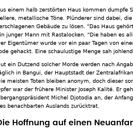
us einem halb zerstörten Haus kommen dumpfe Sc
ellere, metallische Töne. Plünderer sind dabei, di
erschlagenen Gebäude zu lösen. "Das Haus gehört
in junger Mann mit Rastalocken. "Die haben es all
er Eigentümer wurde vor ein paar Tagen von ein
ode gehackt. Eine schaulustige Menge sah johlend
ut ein Dutzend solcher Morde werden nach Angab
äglich in Bangui, der Hauptstadt der Zentralafrika
ie meisten Toten bleiben anonym, doch dieser sor
pfer war der frühere Minister Joseph Kalité. Er ge
bergangspräsident Michel Djotodia an, der Anfan
es benachbarten Auslands zurücktrat.
Die Hoffnung auf einen Neuanfa