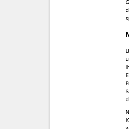
G
d
s
U
u
i
E
F
S
d
N
K
w