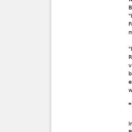
B
"
F
m
"
R
v
b
e
w
I
B