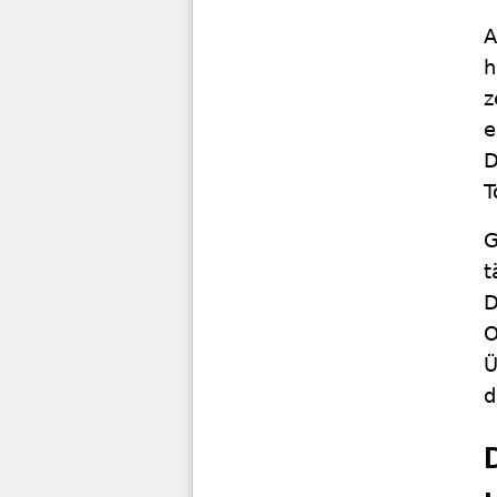
A
h
z
e
D
T
G
t
D
O
Ü
d