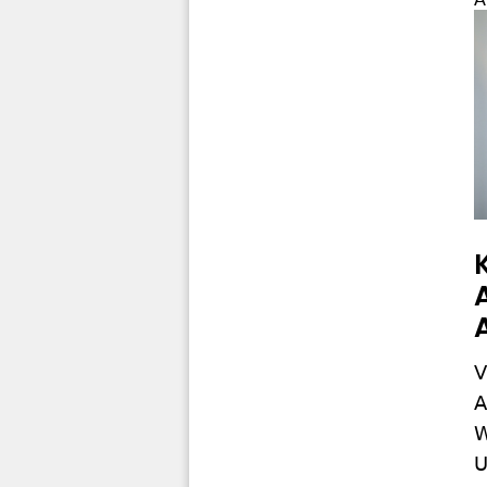
V
A
W
U