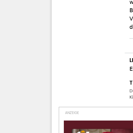
w
B
V
d
D
K