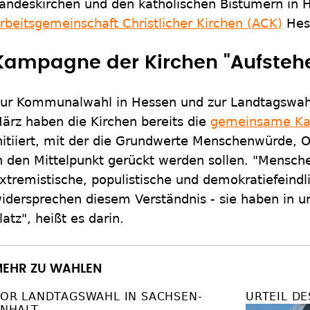
andeskirchen und den katholischen Bistümern in 
rbeitsgemeinschaft Christlicher Kirchen (ACK)
Hes
Kampagne der Kirchen "Aufstehen
ur Kommunalwahl in Hessen und zur Landtagswahl
ärz haben die Kirchen bereits die
gemeinsame Ka
nitiiert, mit der die Grundwerte Menschenwürde, O
n den Mittelpunkt gerückt werden sollen. "Mensc
xtremistische, populistische und demokratiefeindl
idersprechen diesem Verständnis - sie haben in u
latz", heißt es darin.
EHR ZU WAHLEN
OR LANDTAGSWAHL IN SACHSEN-
URTEIL D
NHALT