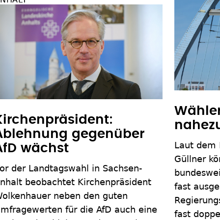
Wähler
Kirchenpräsident:
nahez
Ablehnung gegenüber
Laut dem
AfD wächst
Güllner kö
or der Landtagswahl in Sachsen-
bundesweit
nhalt beobachtet Kirchenpräsident
fast ausge
olkenhauer neben den guten
Regierung
mfragewerten für die AfD auch eine
fast doppe