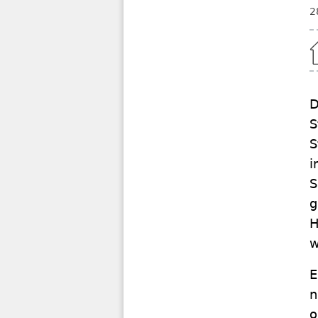
2
Home
D
S
S
i
S
g
H
w
E
n
o