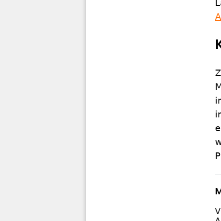
L
A
Z
M
i
i
e
w
P
M
V
A