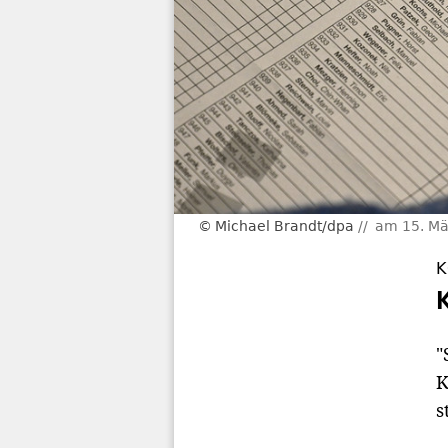
Michael Brandt/dpa
am 15. Mä
K
"
K
s