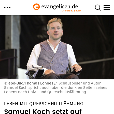
Direkt
zum
Inhalt
epd-Bild/Thomas Lohnes
Schauspieler und Autor
Samuel Koch spricht auch über die dunklen Seiten seines
Lebens nach Unfall und Querschnittslähmung.
LEBEN MIT QUERSCHNITTLÄHMUNG
Samuel Koch setzt auf