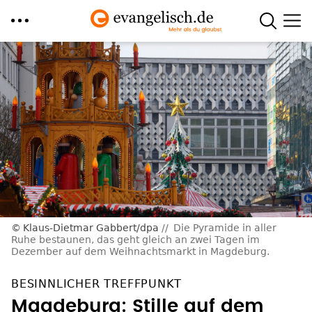
Direkt
zum
Inhalt
Klaus-Dietmar Gabbert/dpa
Die Pyramide in aller
Ruhe bestaunen, das geht gleich an zwei Tagen im
Dezember auf dem Weihnachtsmarkt in Magdeburg.
BESINNLICHER TREFFPUNKT
Magdeburg: Stille auf dem