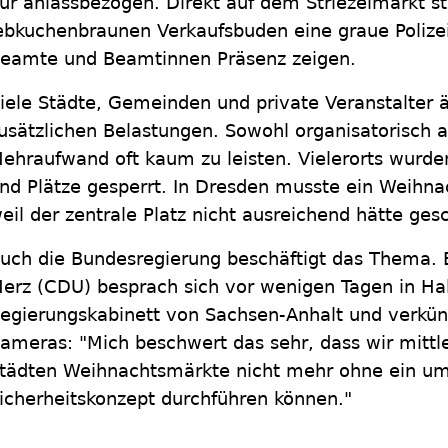
ur anlassbezogen. Direkt auf dem Striezelmarkt s
ebkuchenbraunen Verkaufsbuden eine graue Poliz
eamte und Beamtinnen Präsenz zeigen.
iele Städte, Gemeinden und private Veranstalter 
usätzlichen Belastungen. Sowohl organisatorisch als
ehraufwand oft kaum zu leisten. Vielerorts wurde
nd Plätze gesperrt. In Dresden musste ein Weihna
eil der zentrale Platz nicht ausreichend hätte ge
uch die Bundesregierung beschäftigt das Thema. B
erz (CDU) besprach sich vor wenigen Tagen in Ha
egierungskabinett von Sachsen-Anhalt und verkü
ameras: "Mich beschwert das sehr, dass wir mittle
tädten Weihnachtsmärkte nicht mehr ohne ein u
icherheitskonzept durchführen können."