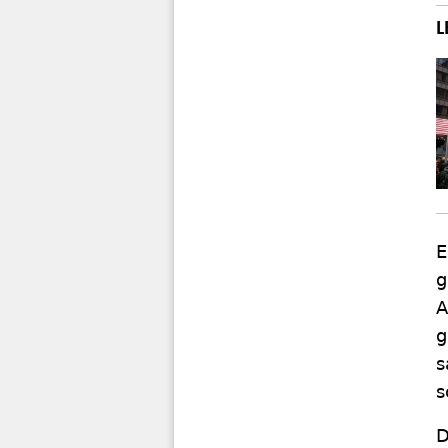
E
g
A
g
s
s
D