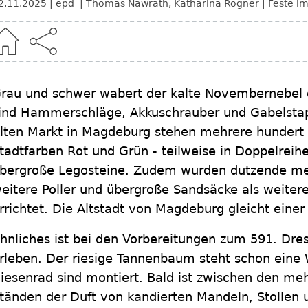
2.11.2025
epd
Thomas Nawrath
,
Katharina Rögner
Feste im
rau und schwer wabert der kalte Novembernebel 
ind Hammerschläge, Akkuschrauber und Gabelstap
lten Markt in Magdeburg stehen mehrere hundert 
tadtfarben Rot und Grün - teilweise in Doppelreih
bergroße Legosteine. Zudem wurden dutzende met
eitere Poller und übergroße Sandsäcke als weiter
rrichtet. Die Altstadt von Magdeburg gleicht einer
hnliches ist bei den Vorbereitungen zum 591. Dres
rleben. Der riesige Tannenbaum steht schon eine
iesenrad sind montiert. Bald ist zwischen den me
tänden der Duft von kandierten Mandeln, Stollen 