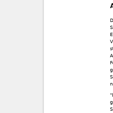
D
S
E
V
s
A
F
g
S
n
"
g
S