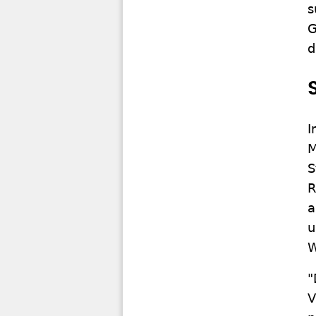
s
G
d
I
M
S
R
a
u
W
"
V