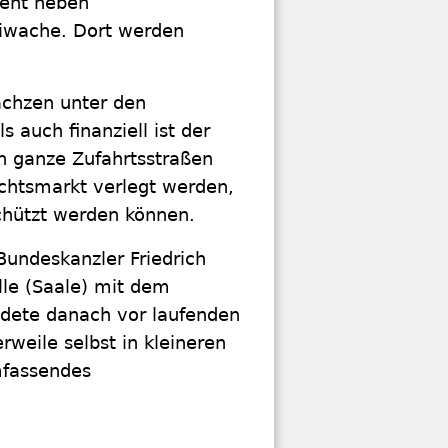
teht neben
eiwache. Dort werden
ächzen unter den
 auch finanziell ist der
n ganze Zufahrtsstraßen
chtsmarkt verlegt werden,
schützt werden können.
undeskanzler Friedrich
lle (Saale) mit dem
ndete danach vor laufenden
rweile selbst in kleineren
mfassendes