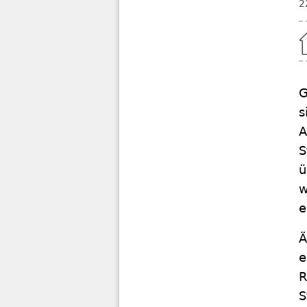
2
Home
G
s
A
S
ü
w
e
Ä
e
R
S