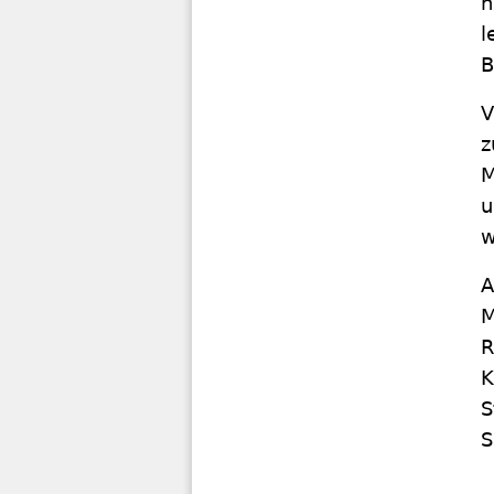
n
l
B
V
z
M
u
w
A
M
R
K
S
S