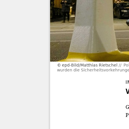
epd-Bild/Matthias Rietschel
Po
wurden die Sicherheitsvorkehrung
I
G
P