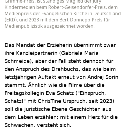
Grimme-Preis, ist ständiges Mitglied der Jury
Kindermedien beim Robert-Geisendörfer-Preis, dem
Medienpreis der Evangelischen Kirche in Deutschland
(EKD), und 2023 mit dem Bert-Donnepp-Preis für
Medienpublizistik ausgezeichnet worden.
Das Mandat der Erzieherin übernimmt zwar
ihre Kanzleipartnerin (Gabriela Maria
Schmeide), aber der Fall steht dennoch für
den Anspruch des Drehbuchs, das wie beim
letztjährigen Auftakt erneut von Andrej Sorin
stammt. Ähnlich wie die Filme über die
Freitagskollegin Eva Schatz ("Einspruch,
Schatz!" mit ChrisTine Urspruch, seit 2023)
soll die juristische Ebene Geschichten aus
dem Leben erzählen; mit einem Herz für die
Schwachen, versteht sich.