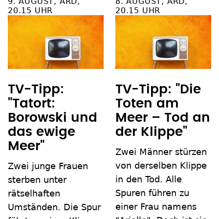
9. AUGUST, ARD,
8. AUGUST, ARD,
20.15 UHR
20.15 UHR
TV-Tipp:
TV-Tipp: "Die
"Tatort:
Toten am
Borowski und
Meer – Tod an
das ewige
der Klippe"
Meer"
Zwei Männer stürzen
von derselben Klippe
Zwei junge Frauen
in den Tod. Alle
sterben unter
Spuren führen zu
rätselhaften
einer Frau namens
Umständen. Die Spur