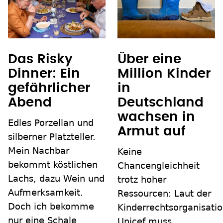
Das Risky
Über eine
Dinner: Ein
Million Kinder
gefährlicher
in
Abend
Deutschland
wachsen in
Edles Porzellan und
Armut auf
silberner Platzteller.
Mein Nachbar
Keine
bekommt köstlichen
Chancengleichheit
Lachs, dazu Wein und
trotz hoher
Aufmerksamkeit.
Ressourcen: Laut der
Doch ich bekomme
Kinderrechtsorganisati
nur eine Schale
Unicef muss