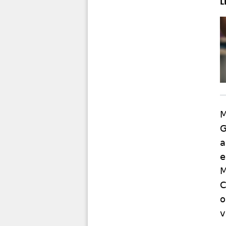
M
G
a
e
M
C
o
v