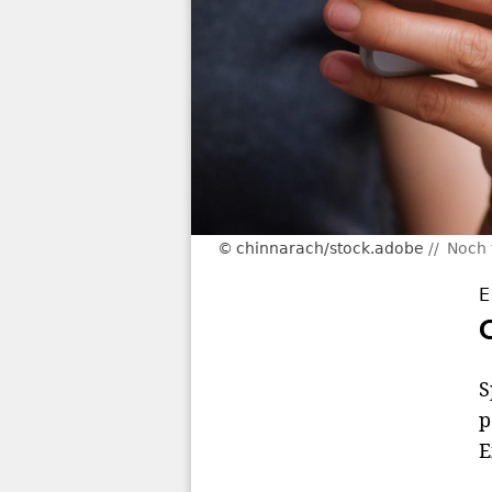
chinnarach/stock.adobe
Noch 
E
S
p
E