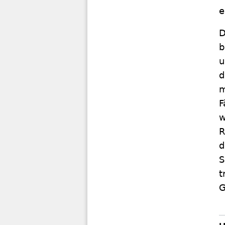
e
D
b
u
d
m
F
w
R
d
S
t
G