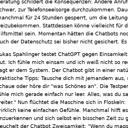
eratung schildert die Konsequenzen: Andere Anruf
chwer, zur Telefonseelsorge durchzukommen. Dau
anchmal für 24 Stunden gesperrt, um die Leitunge
reizubekommen. Stattdessen könne vielleicht für di
ilfsmittel sein. Momentan hätten die Chatbots no
uch der Datenschutz sei bisher nicht gesichert. E
ukas Spahlinger testet ChatGPT gegen Einsamkeit: 
ut. Ich fühle mich einsam und ich weiß nicht so re
agt er dem System. Der Chatbot gibt in einer na
raktische Tipps: Tausche dich mit jemandem aus,
chaue oder höre dir "was Schönes an". Die Testpers
ühle mich gerade einfach nur leer. Alles, was du sag
eiter." Nun flüchtet die Maschine sich in Floskeln:
irklich keine einfachen Gefühle. Manchmal hilft es
nzuerkennen und sich selbst ein bisschen Zeit zu 
euchelt der Chatbot Zweisamkeit: "Wenn du magst