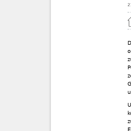
2
Home
D
o
z
P
z
G
u
U
k
z
E