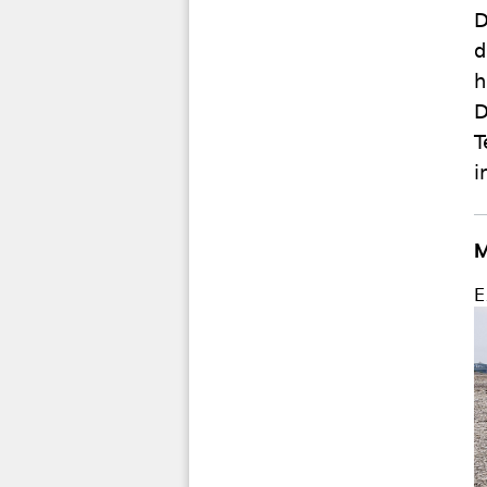
D
d
h
D
T
i
M
E