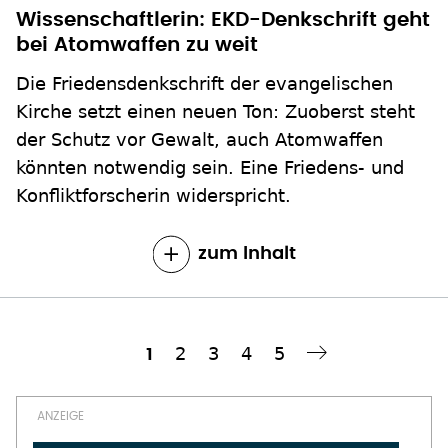
Wissenschaftlerin: EKD-Denkschrift geht
bei Atomwaffen zu weit
Die Friedensdenkschrift der evangelischen
Kirche setzt einen neuen Ton: Zuoberst steht
der Schutz vor Gewalt, auch Atomwaffen
könnten notwendig sein. Eine Friedens- und
Konfliktforscherin widerspricht.
zum Inhalt
Seite
2
Seite
3
Seite
4
Seite
5
Aktuelle
1
Nächste Seite
››
Seitennummerierung
Seite