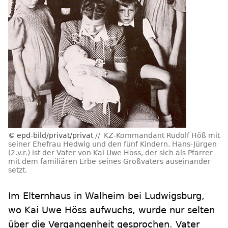
epd-bild/privat/privat
KZ-Kommandant Rudolf Höß mit
seiner Ehefrau Hedwig und den fünf Kindern. Hans-Jürgen
(2.v.r.) ist der Vater von Kai Uwe Höss, der sich als Pfarrer
mit dem familiären Erbe seines Großvaters auseinander
setzt.
Im Elternhaus in Walheim bei Ludwigsburg,
wo Kai Uwe Höss aufwuchs, wurde nur selten
über die Vergangenheit gesprochen. Vater