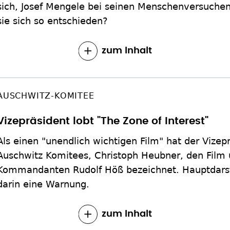
sich, Josef Mengele bei seinen Menschen­versuchen
sie sich so entschieden?
zum Inhalt
AUSCHWITZ-KOMITEE
Vizepräsident lobt "The Zone of Interest"
Als einen "unendlich wichtigen Film" hat der Vizep
Auschwitz Komitees, Christoph Heubner, den Film 
Kommandanten Rudolf Höß bezeichnet. Hauptdarste
darin eine Warnung.
zum Inhalt