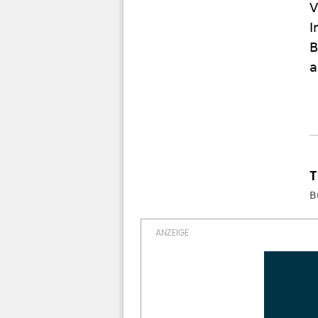
V
I
B
a
B