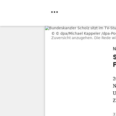
Direkt
© dpa/Michael Kappeler /dpa-Po
zum
Zuversicht anzugehen. Die Rede w
Inhalt
N
2
N
U
Z
3