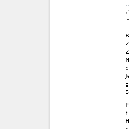
Home
B
Z
Z
N
d
J
g
S
P
h
H
d