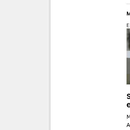
M
E
M
A