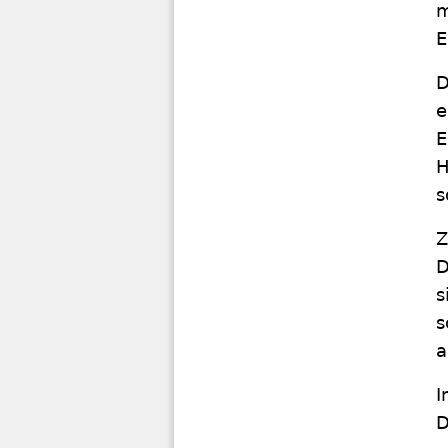
m
E
D
e
E
H
s
Z
D
s
s
a
I
D