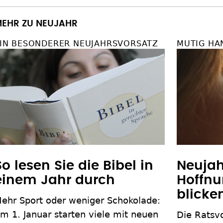
EHR ZU NEUJAHR
IN BESONDERER NEUJAHRSVORSATZ
MUTIG HA
So lesen Sie die Bibel in
Neujah
einem Jahr durch
Hoffnu
blicke
ehr Sport oder weniger Schokolade:
m 1. Januar starten viele mit neuen
Die Ratsv