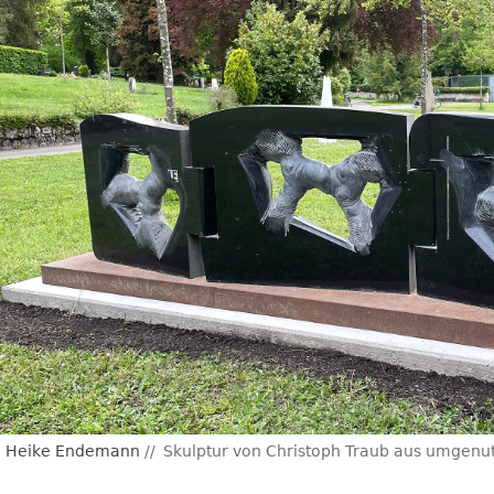
Heike Endemann
Skulptur von Christoph Traub aus umgenut