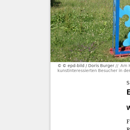
© epd-bild / Doris Burger
Am H
kunstinteressierten Besucher in der 
S
W
F
R