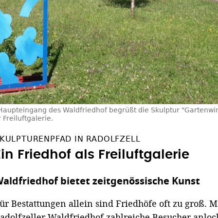
aupteingang des Waldfriedhof begrüßt die Skulptur "Gartenwin
Freiluftgalerie.
KULPTURENPFAD IN RADOLFZELL
Ein Friedhof als Freiluftgalerie
aldfriedhof bietet zeitgenössische Kunst
ür Bestattungen allein sind Friedhöfe oft zu groß. 
adolfzeller Waldfriedhof zahlreiche Besucher anloc