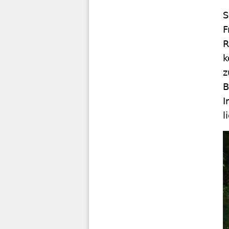
S
F
R
k
z
B
I
l