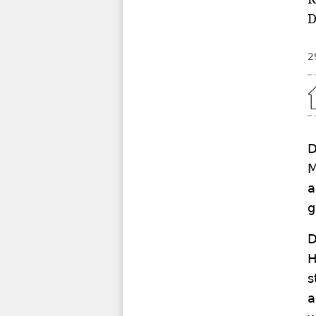
D
2
Home
D
M
a
g
D
H
s
a