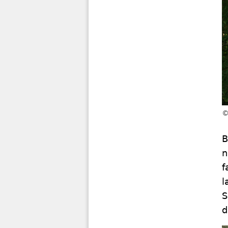
B
n
f
l
S
d