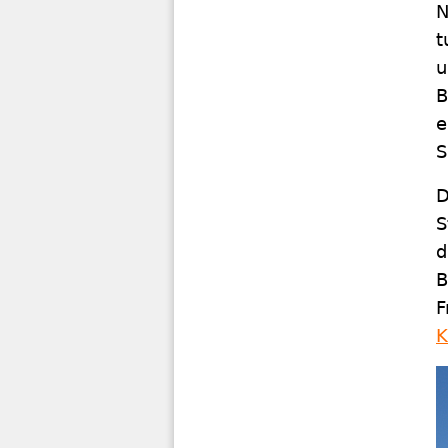
N
t
u
B
e
S
D
S
d
B
F
K