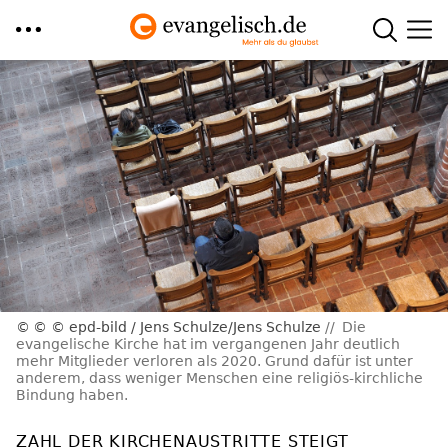
Direkt
zum
Inhalt
© © epd-bild / Jens Schulze/Jens Schulze
Die
evangelische Kirche hat im vergangenen Jahr deutlich
mehr Mitglieder verloren als 2020. Grund dafür ist unter
anderem, dass weniger Menschen eine religiös-kirchliche
Bindung haben.
ZAHL DER KIRCHENAUSTRITTE STEIGT