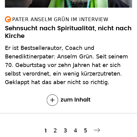
PATER ANSELM GRÜN IM INTERVIEW
Sehnsucht nach Spiritualität, nicht nach
Kirche
Er ist Bestsellerautor, Coach und
Benediktinerpater: Anselm Grün. Seit seinem
70. Geburtstag vor zehn Jahren hat er sich
selbst verordnet, ein wenig kürzerzutreten.
Geklappt hat das aber nicht so richtig.
zum Inhalt
Seite
2
Seite
3
Seite
4
Seite
5
Aktuelle
1
Nächste Seite
››