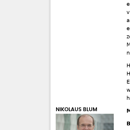
e
v
a
e
z
M
n
H
H
E
w
h
NIKOLAUS BLUM
M
B