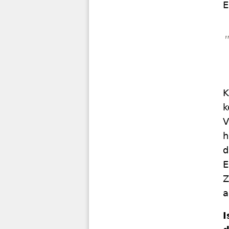
E
K
k
V
h
d
E
Z
a
I