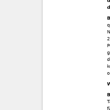
d
d
B
q
N
2
P
g
d
k
o
W
T
f