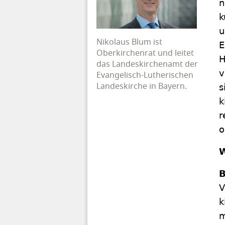
n
k
u
Nikolaus Blum ist
E
Oberkirchenrat und leitet
H
das Landeskirchenamt der
v
Evangelisch-Lutherischen
Landeskirche in Bayern.
s
k
r
o
W
B
V
k
m