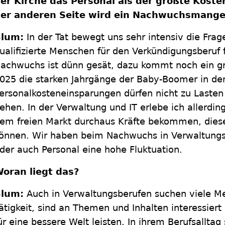
er Kirche das Personal als der größte Koste
er anderen Seite wird ein Nachwuchsmangel
lum:
In der Tat bewegt uns sehr intensiv die Frag
ualifizierte Menschen für den Verkündigungsberuf 
achwuchs ist dünn gesät, dazu kommt noch ein g
025 die starken Jahrgänge der Baby-Boomer in d
ersonalkosteneinsparungen dürfen nicht zu Laste
ehen. In der Verwaltung und IT erlebe ich allerdin
em freien Markt durchaus Kräfte bekommen, diese
önnen. Wir haben beim Nachwuchs in Verwaltungsf
der auch Personal eine hohe Fluktuation.
oran liegt das?
Blum:
Auch in Verwaltungsberufen suchen viele Me
ätigkeit, sind an Themen und Inhalten interessiert
ür eine bessere Welt leisten. In ihrem Berufsalltag