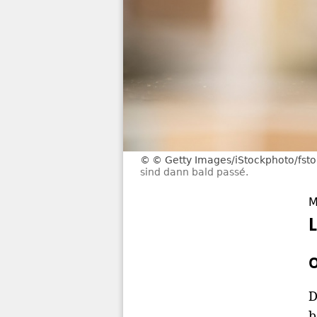
© Getty Images/iStockphoto/fst
sind dann bald passé.
M
O
D
b