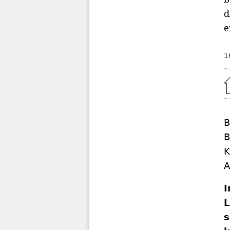
d
e
1
Home
B
B
K
A
I
L
s