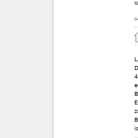
u
0
Home
L
D
4
e
B
E
z
B
i