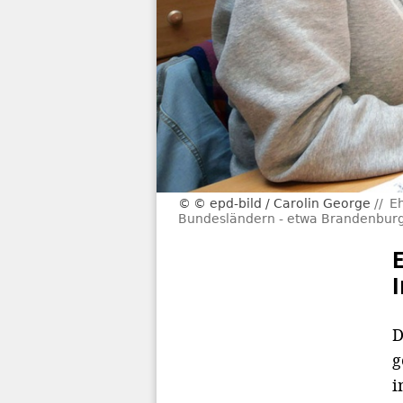
© epd-bild / Carolin George
Eh
Bundesländern - etwa Brandenburg o
D
g
i