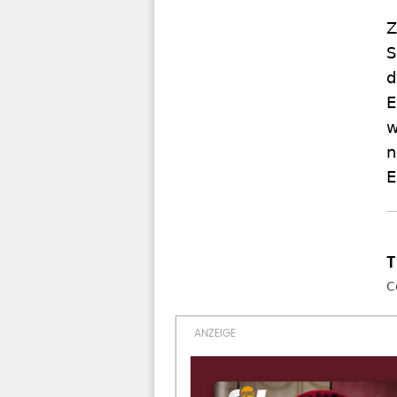
Z
S
d
E
w
n
E
C