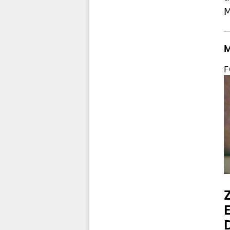
M
M
F