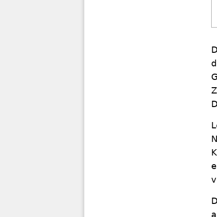
D
d
G
Z
D
L
N
K
e
v
D
a