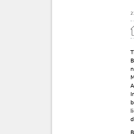
2
Home
T
B
n
M
A
I
b
l
d
B