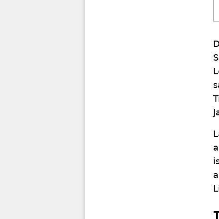
D
S
L
s
T
J
L
a
i
a
L