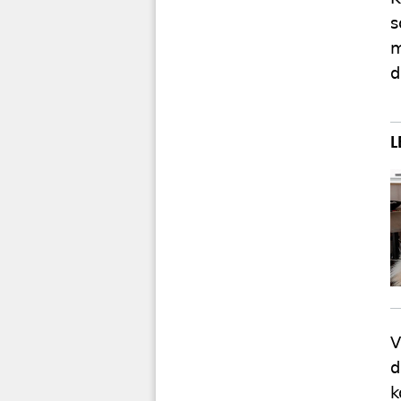
s
m
d
V
d
k