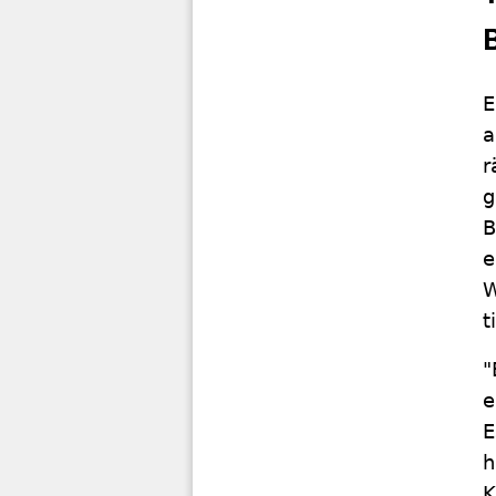
E
a
r
g
B
e
W
t
"
e
E
h
K