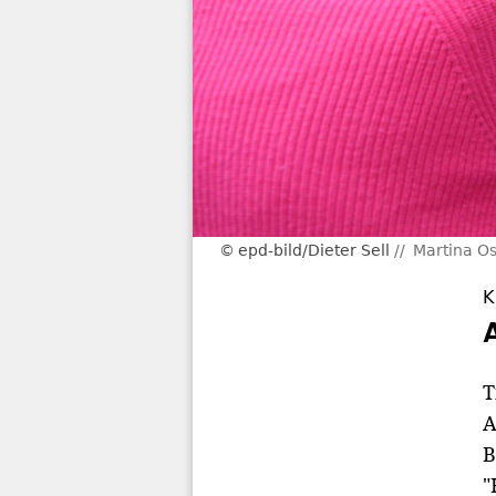
epd-bild/Dieter Sell
Martina Os
K
T
A
B
"