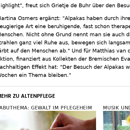
ighlight", freut sich Grietje de Buhr über den Besu
artina Osmers ergänzt: "Alpakas haben durch ihre
eugierige Art eine beruhigende, fast schon therap
enschen. Nicht ohne Grund nennt man sie auch die
trahlen ganz viel Ruhe aus, bewegen sich langsam,
ärbt auf den Menschen ab." Und für Matthias van de
ktion, finanziert aus Kollekten der Bremischen Ev
achhaltigen Effekt hat: "Der Besuch der Alpakas w
ochen ein Thema bleiben."
EHR ZU ALTENPFLEGE
ABUTHEMA: GEWALT IM PFLEGEHEIM
MUSIK UN