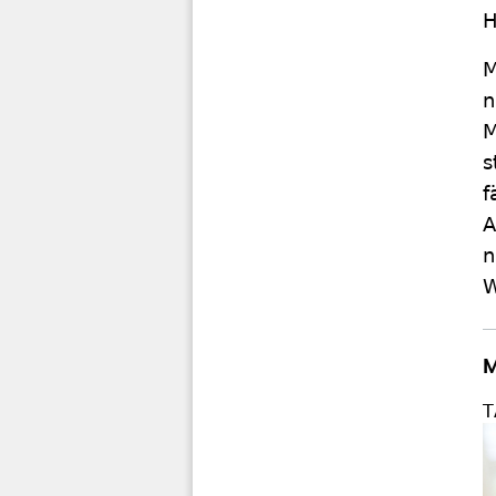
H
M
n
M
s
f
A
n
W
M
T