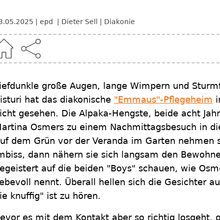
3.05.2025
epd
Dieter Sell
Diakonie
iefdunkle große Augen, lange Wimpern und Sturmfr
isturi hat das diakonische
"Emmaus"-Pflegeheim
i
icht gesehen. Die Alpaka-Hengste, beide acht Jahre
artina Osmers zu einem Nachmittagsbesuch in di
uf dem Grün vor der Veranda im Garten nehmen s
mbiss, dann nähern sie sich langsam den Bewohn
egeistert auf die beiden "Boys" schauen, wie Osme
iebevoll nennt. Überall hellen sich die Gesichter a
ie knuffig" ist zu hören.
evor es mit dem Kontakt aber so richtig losgeht, 