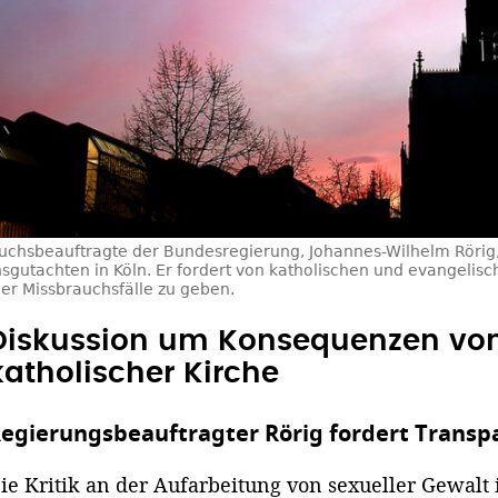
uchsbeauftragte der Bundesregierung, Johannes-Wilhelm Rörig,
sgutachten in Köln. Er fordert von katholischen und evangelisc
der Missbrauchsfälle zu geben.
Diskussion um Konsequenzen von
katholischer Kirche
egierungsbeauftragter Rörig fordert Transp
ie Kritik an der Aufarbeitung von sexueller Gewalt i