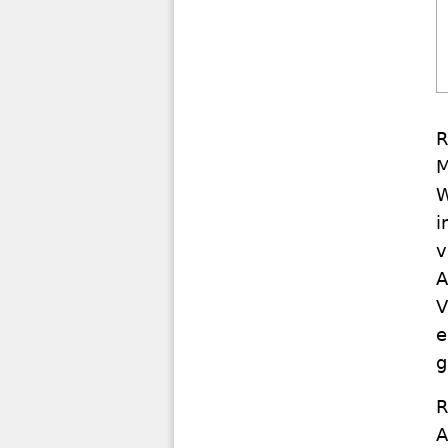
R
M
W
i
v
A
V
e
g
R
A