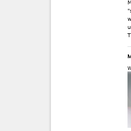
M
"
w
u
T
M
W