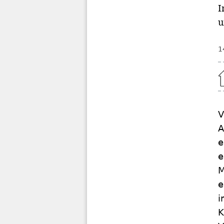
I
u
1
Home
V
A
e
e
M
e
i
K