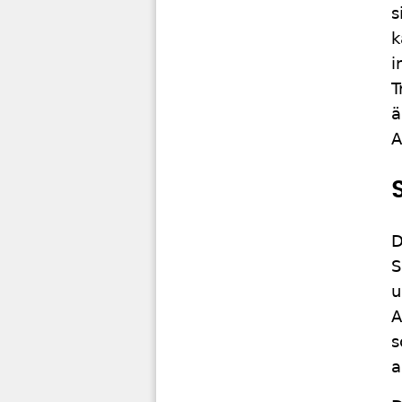
s
k
i
T
ä
A
D
S
u
A
s
a