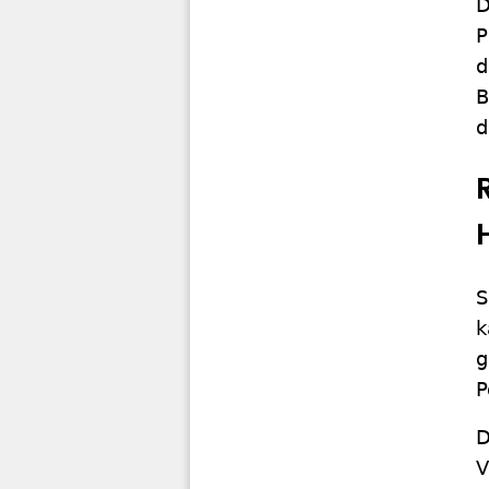
D
P
d
B
d
S
k
g
P
D
V