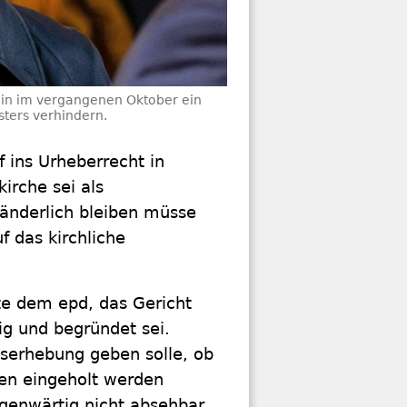
min im vergangenen Oktober ein
sters verhindern.
f ins Urheberrecht in
irche sei als
ränderlich bleiben müsse
f das kirchliche
te dem epd, das Gericht
ig und begründet sei.
iserhebung geben solle, ob
en eingeholt werden
genwärtig nicht absehbar.