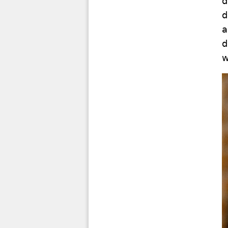
d
d
a
d
w