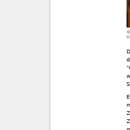
B
D
d
"
w
S
E
m
Z
Z
m