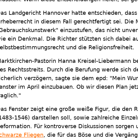
as Landgericht Hannover hatte entschieden, dass e
rheberrecht in diesem Fall gerechtfertigt sei. Die 
Gebrauchskunstwerk" einzustufen, das nicht unve
ie ein Denkmal. Die Richter stützten sich dabei au
elbstbestimmungsrecht und die Religionsfreiheit.
arktkirchen-Pastorin Hanna Kreisel-Liebermann b
es Rechtsstreits. Durch die Berufung werde sich d
icherlich verzögern, sagte sie dem epd: "Mein W
enster im April einzubauen. Ob wir diesen Plan jetz
raglich."
as Fenster zeigt eine große weiße Figur, die den 
1483-1546) darstellen soll, sowie zahlreiche Einze
eformation. Für kontroverse Diskussionen sorgen
chwarze Fliegen
, die für das Böse und die Vergäng