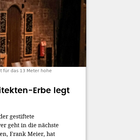
at für das 13 Meter hohe
itekten-Erbe legt
er gestiftete
er geht in die nächste
en, Frank Meier, hat