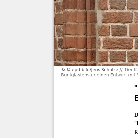
© epd-bild/Jens Schulze
Der Kü
Buntglasfenster einen Entwurf mit 
D
"
R