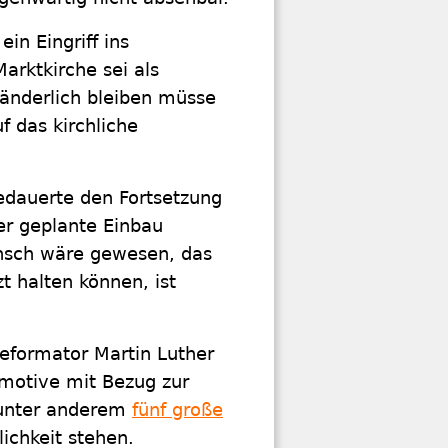
in Eingriff ins
Marktkirche sei als
ränderlich bleiben müsse
f das kirchliche
edauerte den Fortsetzung
er geplante Einbau
unsch wäre gewesen, das
t halten können, ist
Reformator Martin Luther
lmotive mit Bezug zur
 unter anderem
fünf große
lichkeit stehen.