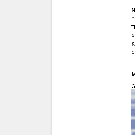
N
e
T
d
K
d
M
G