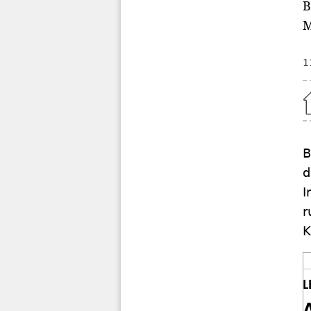
B
M
1
Home
B
d
I
r
K