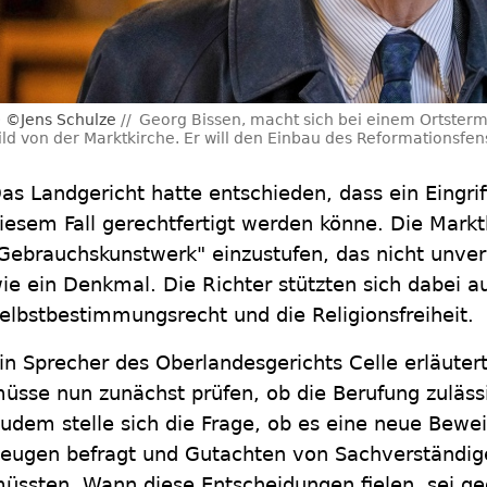
©Jens Schulze
Georg Bissen, macht sich bei einem Ortster
ild von der Marktkirche. Er will den Einbau des Reformationsfen
as Landgericht hatte entschieden, dass ein Eingrif
iesem Fall gerechtfertigt werden könne. Die Marktk
Gebrauchskunstwerk" einzustufen, das nicht unve
ie ein Denkmal. Die Richter stützten sich dabei au
elbstbestimmungsrecht und die Religionsfreiheit.
in Sprecher des Oberlandesgerichts Celle erläuter
üsse nun zunächst prüfen, ob die Berufung zuläss
udem stelle sich die Frage, ob es eine neue Bewe
eugen befragt und Gutachten von Sachverständig
üssten. Wann diese Entscheidungen fielen, sei ge