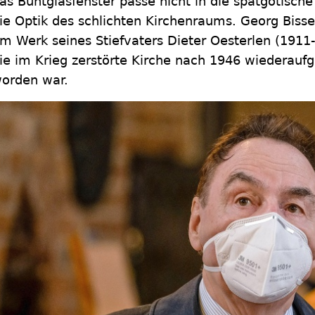
as Buntglasfenster passe nicht in die spätgotische
ie Optik des schlichten Kirchenraums. Georg Bisse
m Werk seines Stiefvaters Dieter Oesterlen (1911
ie im Krieg zerstörte Kirche nach 1946 wiederauf
orden war.