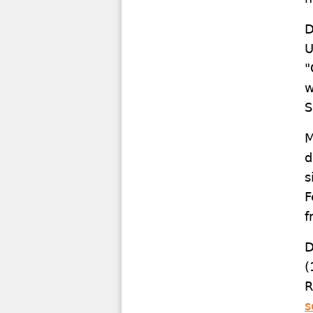
D
U
"
w
S
M
d
s
F
f
D
(
R
s