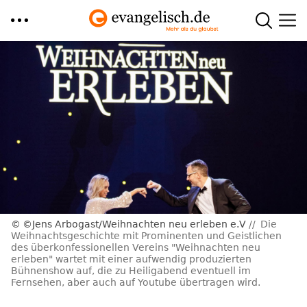
Direkt
zum
Inhalt
©Jens Arbogast/Weihnachten neu erleben e.V
Die
Weihnachtsgeschichte mit Prominenten und Geistlichen
des überkonfessionellen Vereins "Weihnachten neu
erleben" wartet mit einer aufwendig produzierten
Bühnenshow auf, die zu Heiligabend eventuell im
Fernsehen, aber auch auf Youtube übertragen wird.