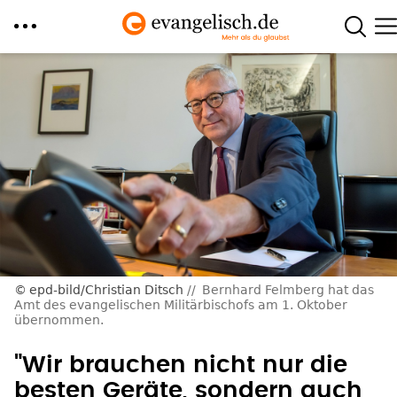
Direkt
zum
Inhalt
epd-bild/Christian Ditsch
Bernhard Felmberg hat das
Amt des evangelischen Militärbischofs am 1. Oktober
übernommen.
"Wir brauchen nicht nur die
besten Geräte, sondern auch