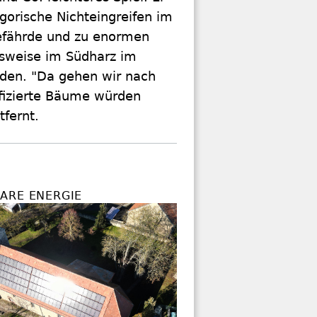
orische Nichteingreifen im
efährde und zu enormen
lsweise im Südharz im
häden. "Da gehen wir nach
nfizierte Bäume würden
fernt.
ARE ENERGIE