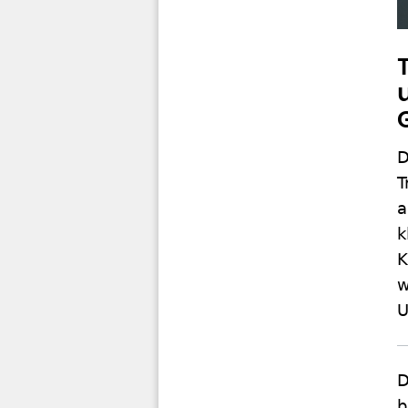
D
T
a
k
K
w
U
D
b