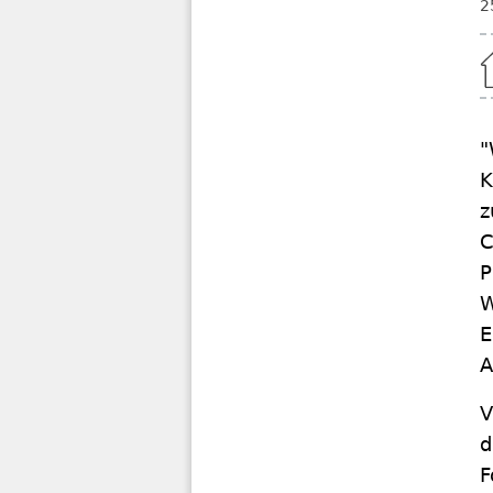
2
Home
"
K
z
C
P
W
E
A
V
d
F