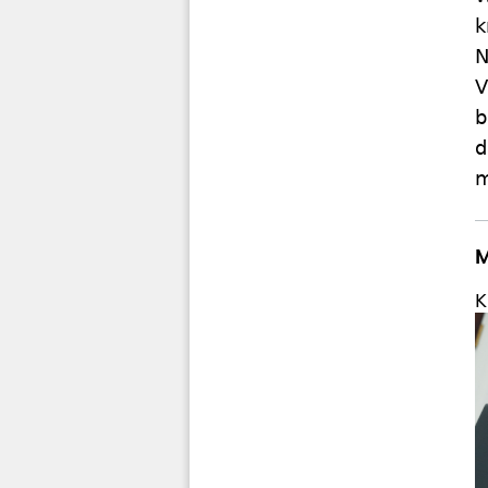
k
N
V
b
d
m
M
K