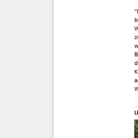
"
b
W
z
w
B
d
K
a
W