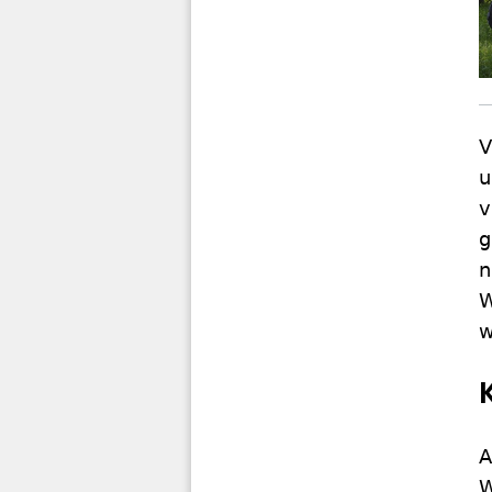
V
u
v
g
n
W
w
A
W