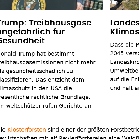
Trump: Treibhausgase
Landes
ungefährlich für
Klimas
Gesundheit
Dass die Po
2045 versc
onald Trump hat bestimmt,
Landeskir
reibhausgasemissionen nicht mehr
Umweltbea
ls gesundheitsschädlich zu
auf die En
lassifizieren. Das entzieht dem
und hält a
limaschutz in den USA die
esentliche rechtliche Grundlage.
mweltschützer rufen Gerichte an.
ie
Klosterforsten
sind einer der größten Forstbetr
ewirtschaften mit elf Revierförstereien eine Wald