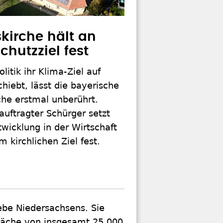
kirche hält an
chutzziel fest
litik ihr Klima-Ziel auf
hiebt, lässt die bayerische
che erstmal unberührt.
uftragter Schürger setzt
twicklung in der Wirtschaft
m kirchlichen Ziel fest.
iebe Niedersachsens. Sie
fläche von insgesamt 25.000