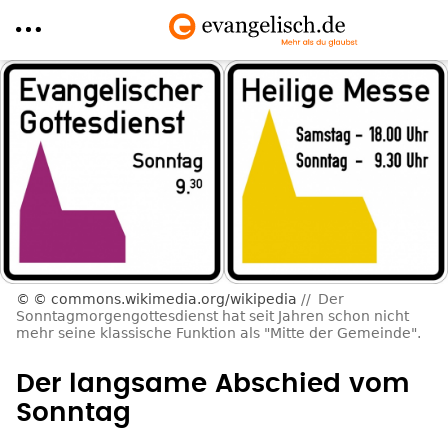
Direkt
zum
Inhalt
© commons.wikimedia.org/wikipedia
Der
Sonntagmorgengottesdienst hat seit Jahren schon nicht
mehr seine klassische Funktion als "Mitte der Gemeinde".
Der langsame Abschied vom
Sonntag