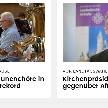
AUSE
VOR LANDTAGSWAHL 
aunenchöre in
Kirchenpräsi
rekord
gegenüber Af