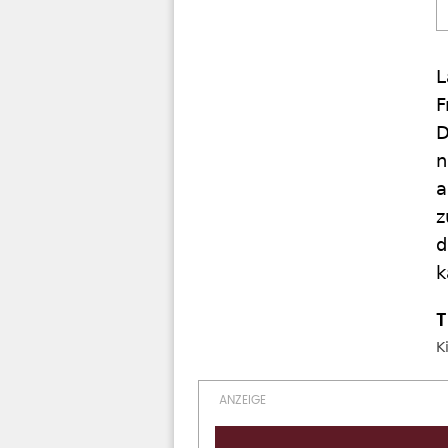
L
F
D
n
a
z
d
k
K