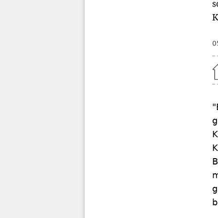
s
K
0
Home
"
g
K
K
B
m
g
b