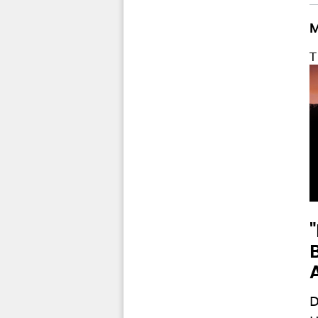
M
T
D