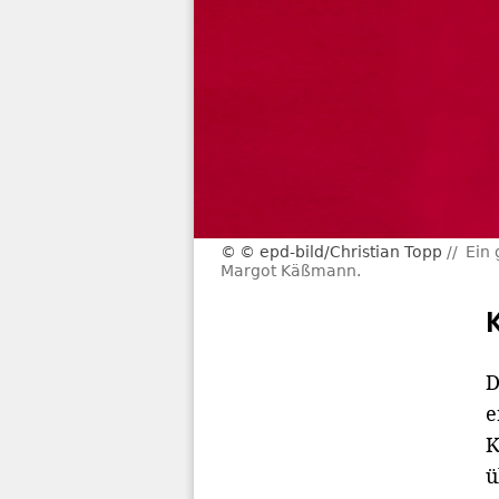
© epd-bild/Christian Topp
Ein 
Margot Käßmann.
D
e
K
ü