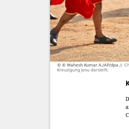
© Mahesh Kumar A./AP/dpa
Ch
Kreuzigung Jesu darstellt.
D
a
C