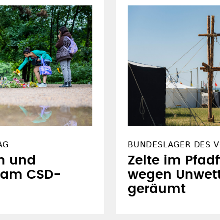
AG
BUNDESLAGER DES V
m und
Zelte im Pfad
 am CSD-
wegen Unwett
geräumt