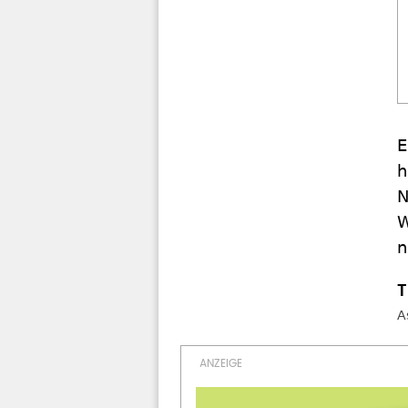
E
h
N
W
n
A