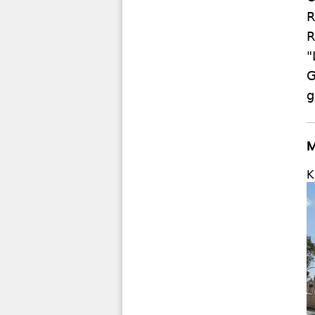
R
R
"
G
g
M
K