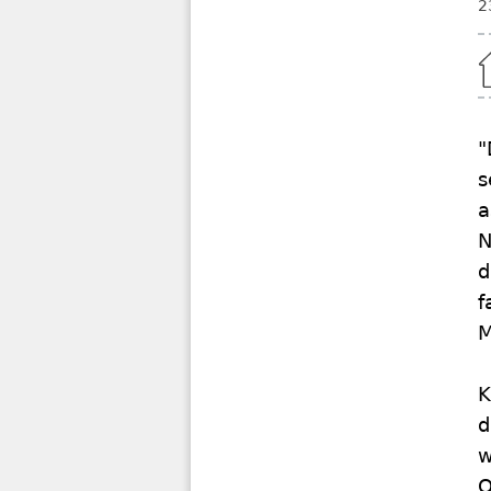
2
Home
"
s
a
N
d
f
M
K
d
w
O