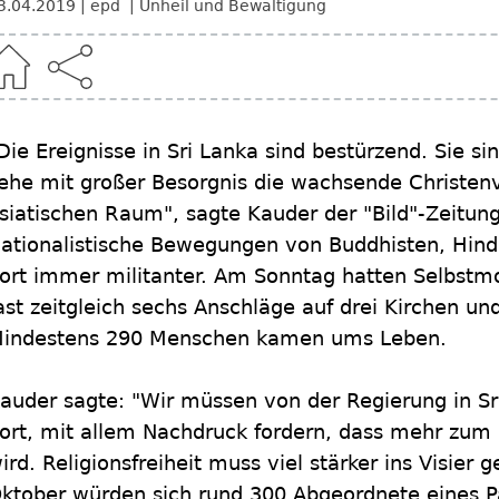
3.04.2019
epd
Unheil und Bewältigung
Die Ereignisse in Sri Lanka sind bestürzend. Sie sind
ehe mit großer Besorgnis die wachsende Christe
siatischen Raum", sagte Kauder der "Bild"-Zeitung
ationalistische Bewegungen von Buddhisten, Hin
ort immer militanter. Am Sonntag hatten Selbstmo
ast zeitgleich sechs Anschläge auf drei Kirchen un
indestens 290 Menschen kamen ums Leben.
auder sagte: "Wir müssen von der Regierung in Sr
ort, mit allem Nachdruck fordern, dass mehr zum
ird. Religionsfreiheit muss viel stärker ins Visi
ktober würden sich rund 300 Abgeordnete eines P