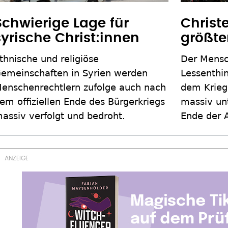
Schwierige Lage für
Christe
syrische Christ:innen
größte
thnische und religiöse
Der Mensc
emeinschaften in Syrien werden
Lessenthin
enschenrechtlern zufolge auch nach
dem Krieg
em offiziellen Ende des Bürgerkriegs
massiv unt
assiv verfolgt und bedroht.
Ende der 