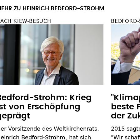
EHR ZU HEINRICH BEDFORD-STROHM
ACH KIEW-BESUCH
BEDFORD-
Bedford-Strohm: Krieg
"Klimap
ist von Erschöpfung
beste F
geprägt
der Zu
er Vorsitzende des Weltkirchenrats,
2015 sagt
einrich Bedford-Strohm, hat sich
"Wir scha