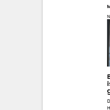
M
N
D
H