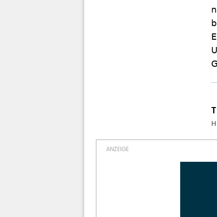
n
b
E
U
G
H