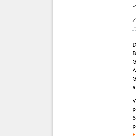
1
Home
D
B
G
A
G
a
V
p
S
p
E