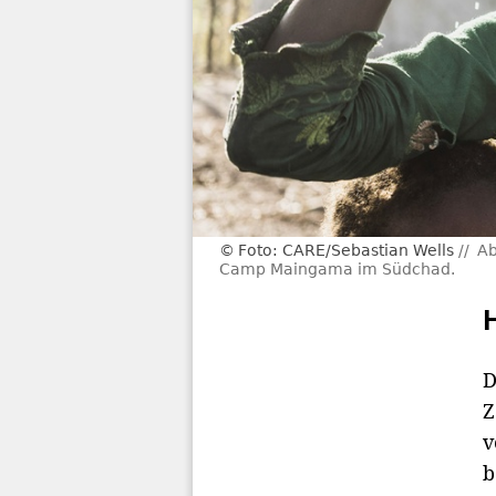
Foto: CARE/Sebastian Wells
Ab
Camp Maingama im Südchad.
D
Z
v
b