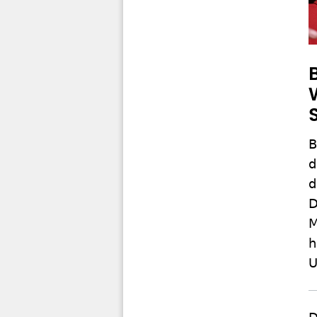
B
d
d
D
M
h
U