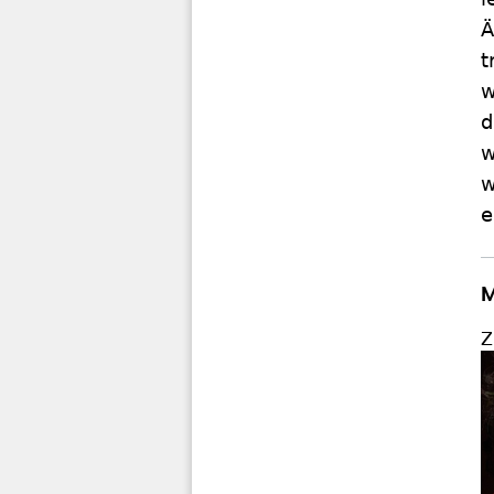
Ä
t
w
d
w
w
e
M
Z