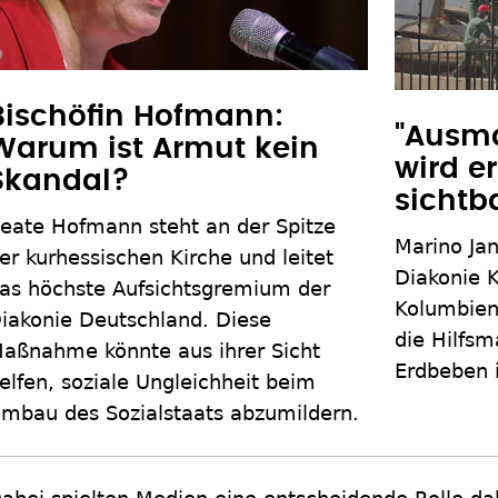
Bischöfin Hofmann:
"Ausma
Warum ist Armut kein
wird e
Skandal?
sichtb
eate Hofmann steht an der Spitze
Marino Jan
er kurhessischen Kirche und leitet
Diakonie K
as höchste Aufsichtsgremium der
Kolumbien,
iakonie Deutschland. Diese
die Hilf
aßnahme könnte aus ihrer Sicht
Erdbeben 
elfen, soziale Ungleichheit beim
mbau des Sozialstaats abzumildern.