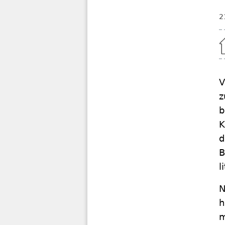
2
Home
V
z
b
K
d
B
l
N
h
m