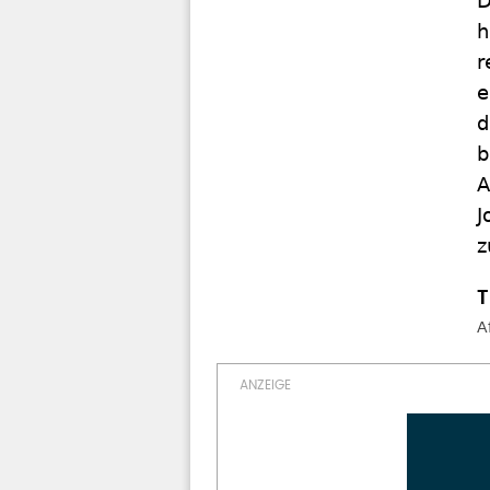
D
h
r
e
d
b
A
J
z
A