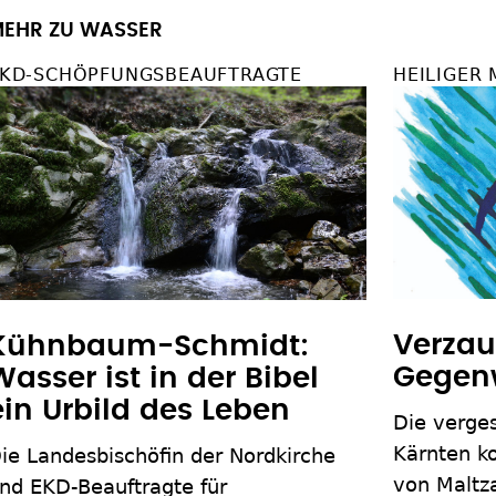
EHR ZU WASSER
KD-SCHÖPFUNGSBEAUFTRAGTE
HEILIGER
Verzau
Kühnbaum-Schmidt:
Gegen
Wasser ist in der Bibel
ein Urbild des Leben
Die verge
Kärnten ko
ie Landesbischöfin der Nordkirche
von Maltza
nd EKD-Beauftragte für