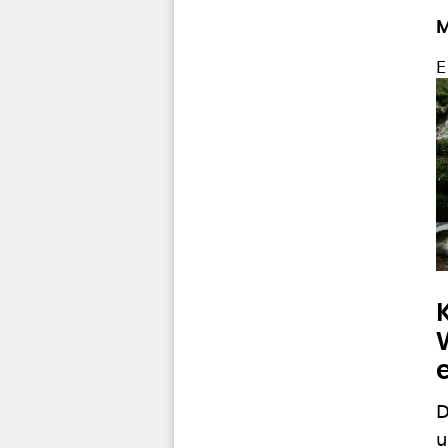
M
E
D
u