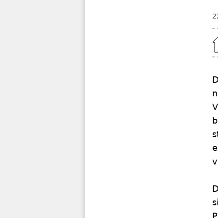
2
Home
D
n
V
b
s
e
v
D
s
P