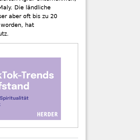
aly. Die ländliche
r aber oft bis zu 20
 worden, hat
utz.