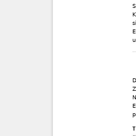
S
K
s
E
u
D
Z
N
E
p