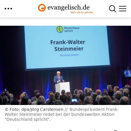
Direkt
zum
Inhalt
Foto: dpa/Jörg Carstensen
Bundespräsident Frank-
Walter Steinmeier redet bei der bundesweiten Aktion
"Deutschland spricht".