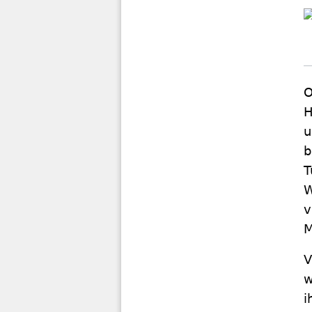
O
H
u
b
T
W
v
M
V
w
i