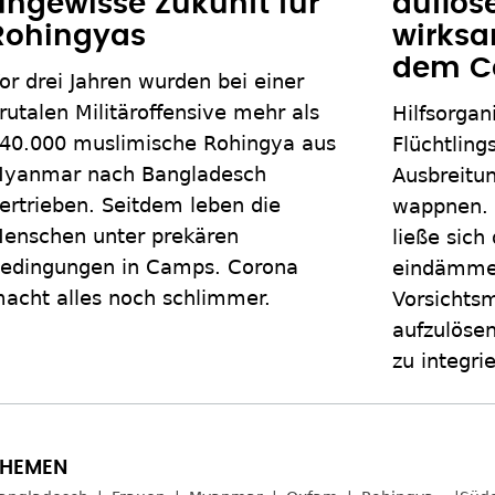
ungewisse Zukunft für
auflös
Rohingyas
wirksa
dem C
or drei Jahren wurden bei einer
rutalen Militäroffensive mehr als
Hilfsorgan
40.000 muslimische Rohingya aus
Flüchtling
yanmar nach Bangladesch
Ausbreitu
ertrieben. Seitdem leben die
wappnen. 
enschen unter prekären
ließe sich
edingungen in Camps. Corona
eindämmen
acht alles noch schlimmer.
Vorsichts
aufzulöse
zu integri