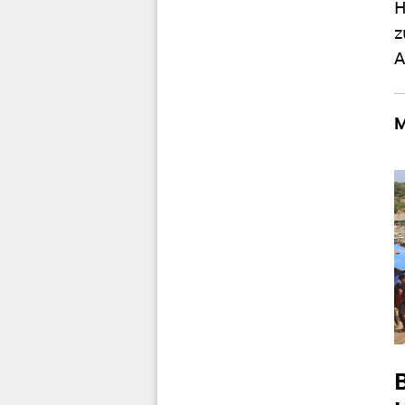
H
z
A
M