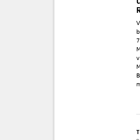
V
b
7
M
v
M
B
m