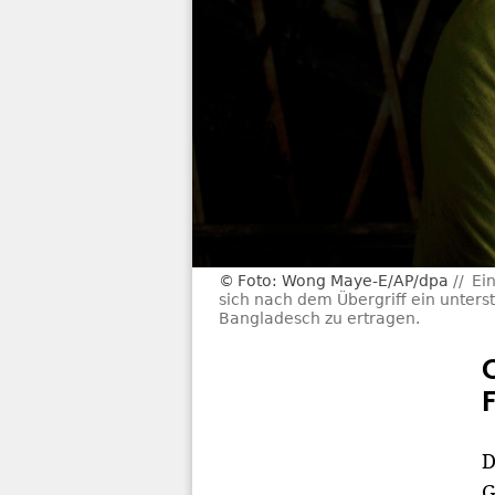
Foto: Wong Maye-E/AP/dpa
Ei
sich nach dem Übergriff ein unter
Bangladesch zu ertragen.
D
G