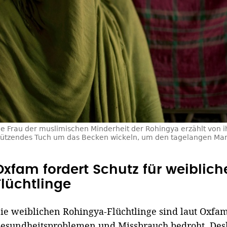
ne Frau der muslimischen Minderheit der Rohingya erzählt von i
stützendes Tuch um das Becken wickeln, um den tagelangen Mar
Oxfam fordert Schutz für weiblic
Flüchtlinge
ie weiblichen Rohingya-Flüchtlinge sind laut Oxfa
esundheitsproblemen und Missbrauch bedroht. Deshal