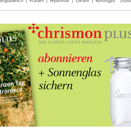
angladesch
Frauen
Myanmar
Oxfam
Rohingya
Südo