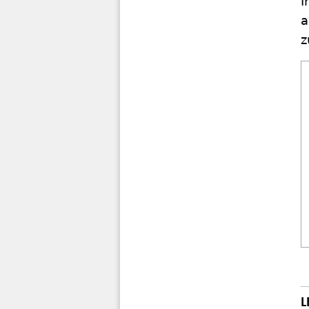
I
a
z