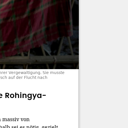
hrer Vergewaltigung. Sie musste
sch auf der Flucht nach
he Rohingya-
m massiv von
b sei es nötig, gezielt