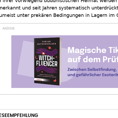
n ihrer vorwiegend buddhistischen Heimat werden s
nerkannt und seit Jahren systematisch unterdrückt
umeist unter prekären Bedingungen in Lagern im G