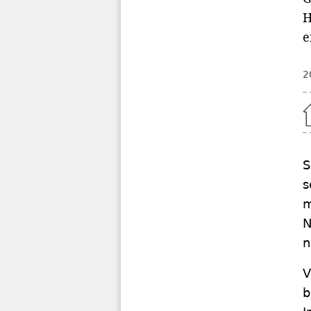
H
e
2
Home
S
s
m
N
n
V
b