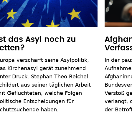
Ist das Asyl noch zu
Afghan
retten?
Verfa
uropa verschärft seine Asylpolitik,
In der pa
as Kirchenasyl gerät zunehmend
Aufnahmez
nter Druck. Stephan Theo Reichel
Afghaninn
childert aus seiner täglichen Arbeit
Bundesver
it Geflüchteten, welche Folgen
Verstoß ge
olitische Entscheidungen für
verlangt, 
chutzsuchende haben.
der Betrof