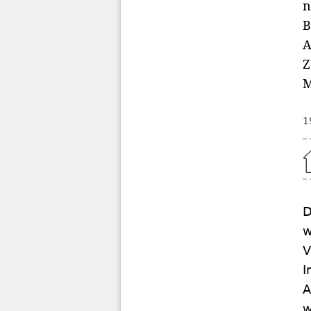
n
B
A
Z
M
1
Home
D
w
V
I
A
w