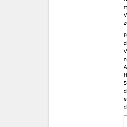
m
V
z
F
d
V
n
A
H
S
d
e
d