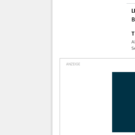
B
A
S