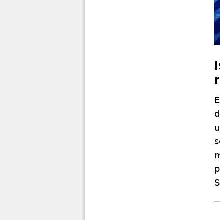
E
d
u
s
m
p
S