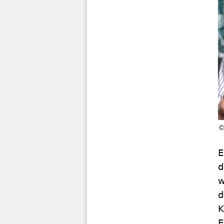
E
d
w
d
K
E