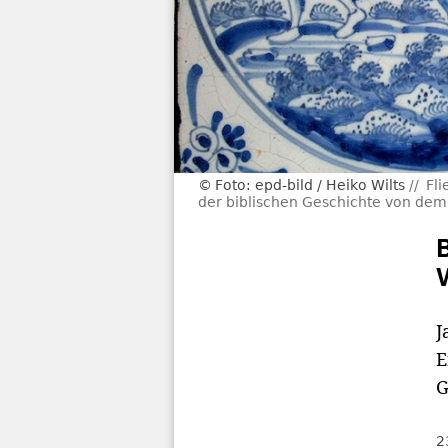
Foto: epd-bild / Heiko Wilts
Fli
der biblischen Geschichte von dem 
J
E
G
2