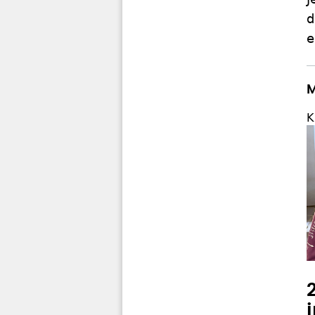
d
e
M
K