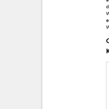
d
W
e
W