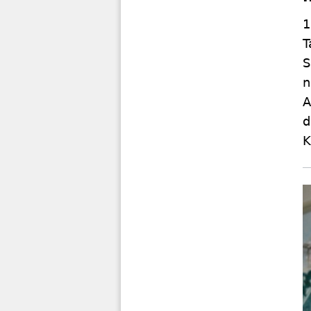
1
T
S
n
A
d
K