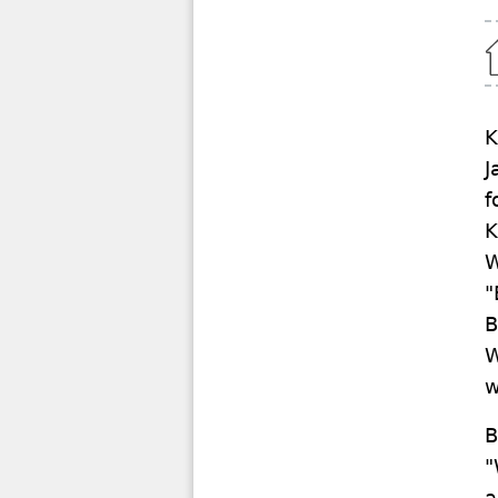
Home
K
J
f
K
W
"
B
W
w
B
"
a