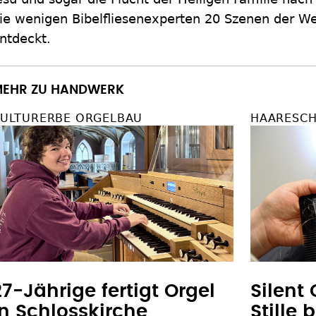
ie wenigen Bibelfliesenexperten 20 Szenen der W
ntdeckt.
EHR ZU HANDWERK
ULTURERBE ORGELBAU
HAARESCH
27-Jährige fertigt Orgel
Silent
in Schlosskirche
Stille 