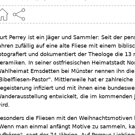
urt Perrey ist ein Jäger und Sammler: Seit der pens
ahren zufällig auf eine alte Fliese mit einem biblis
otografiert und dokumentiert der Theologe die 13
eramiken. In seiner ostfriesischen Heimatstadt N
ahlheimat Emsdetten bei Münster nennen ihn di
Bibelfliesen-Pastor". Mittlerweile hat er zahlreiche 
egeisterung infiziert und mit ihnen eine bundeswe
anderausstellung entwickelt, die im kommenden J
ird.
esonders die Fliesen mit den Weihnachtsmotiven
Wenn man einmal anfängt Motive zu sammeln, k
ufhören", sagt der 74-Jährige. Auf Perreys Liebling