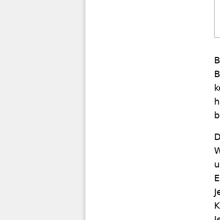
B
B
k
h
b
D
W
u
E
J
K
J