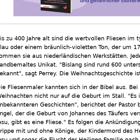
is zu 400 Jahre alt sind die wertvollen Fliesen im t
lau oder einem bräunlich-violetten Ton, der um 
ommen sie aus niederländischen Werkstätten. Jede 
andbemaltes Unikat. "Bislang sind rund 600 unters
ekannt", sagt Perrey. Die Weihnachtsgeschichte is
ie Fliesenmaler kannten sich in der Bibel aus. Bei 
eihnachten nicht nur auf die Geburt im Stall. "Es is
nbekannteren Geschichten", berichtet der Pastor 
ngel, der die Geburt von Johannes des Täufers ve
esu, gibt es eine Fliese." Es folgen die Ankündigun
rippe mit und ohne Könige, der Kindermord des H
esu und sogar die Flucht der Heiligen Familie na