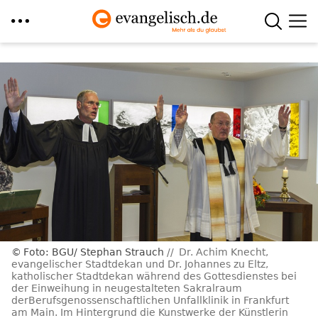
Direkt
zum
Inhalt
Foto: BGU/ Stephan Strauch
Dr. Achim Knecht,
evangelischer Stadtdekan und Dr. Johannes zu Eltz,
katholischer Stadtdekan während des Gottesdienstes bei
der Einweihung in neugestalteten Sakralraum
derBerufsgenossenschaftlichen Unfallklinik in Frankfurt
am Main. Im Hintergrund die Kunstwerke der Künstlerin