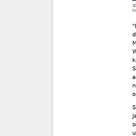
P
"
d
M
W
k
S
a
n
o
S
J
s
u