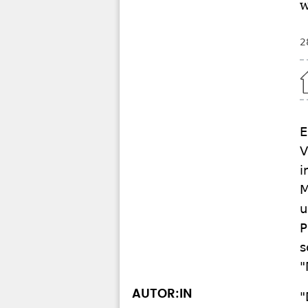
w
2
Home
E
V
i
M
u
P
s
"
AUTOR:IN
"