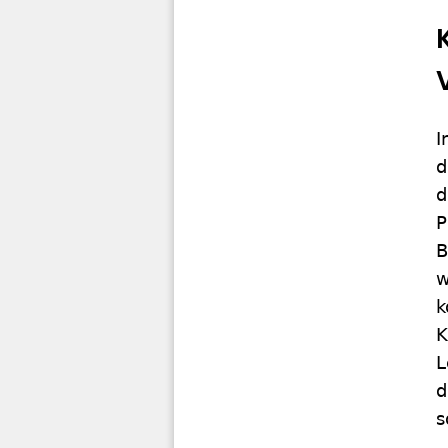
I
d
d
P
B
w
k
K
L
d
s