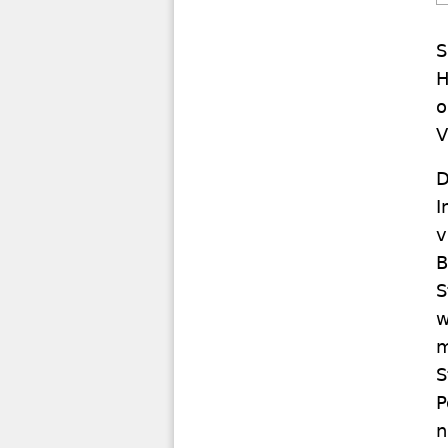
S
H
o
V
D
I
v
B
S
w
m
S
P
n