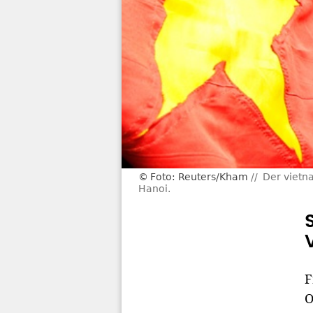
Foto: Reuters/Kham
Der vietn
Hanoi.
F
O