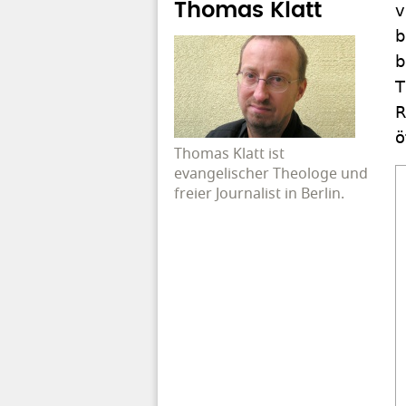
Thomas Klatt
v
b
b
T
R
ö
Thomas Klatt ist
evangelischer Theologe und
freier Journalist in Berlin.