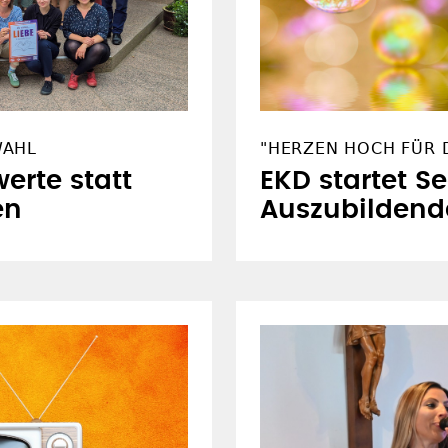
WAHL
"HERZEN HOCH FÜR D
erte statt
EKD startet S
en
Auszubildend