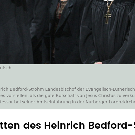
entsch
nrich Bedford-Strohm Landesbischof der Evangelisch-Lutherisch
s vorstellen, als die gute Botschaft von Jesus Christus zu verk
fessor bei seiner Amtseinführung in der Nürberger Lorenzkirch
etten des Heinrich Bedford