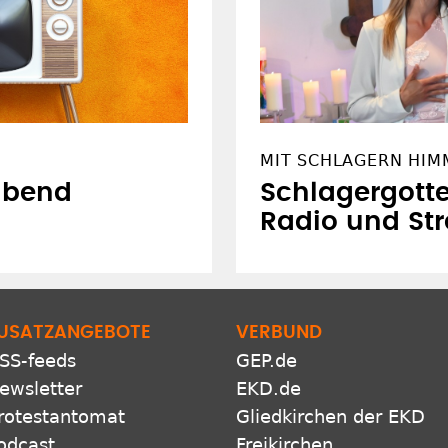
MIT SCHLAGERN HIM
Schlagergotte
abend
Radio und St
USATZANGEBOTE
VERBUND
SS-feeds
GEP.de
ewsletter
EKD.de
rotestantomat
Gliedkirchen der EKD
odcast
Freikirchen