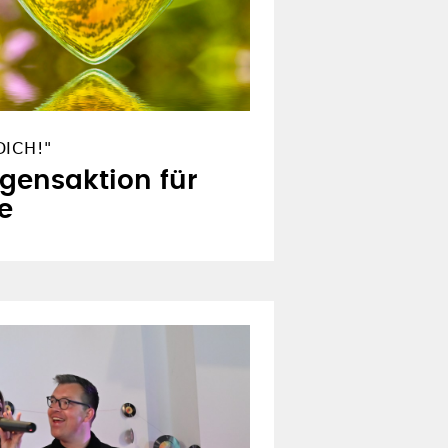
ICH!"
egensaktion für
e