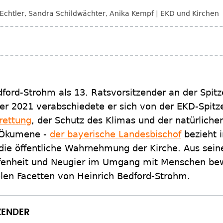
 Echtler
,
Sandra Schildwächter
,
Anika Kempf
EKD und Kirchen
dford-Strohm als 13. Ratsvorsitzender an der Spit
r 2021 verabschiedete er sich von der EKD-Spitz
rettung
, der Schutz des Klimas und der natürlich
 Ökumene -
der bayerische Landesbischof
bezieht 
 die öffentliche Wahrnehmung der Kirche. Aus sein
Offenheit und Neugier im Umgang mit Menschen bew
vielen Facetten von Heinrich Bedford-Strohm.
ZENDER