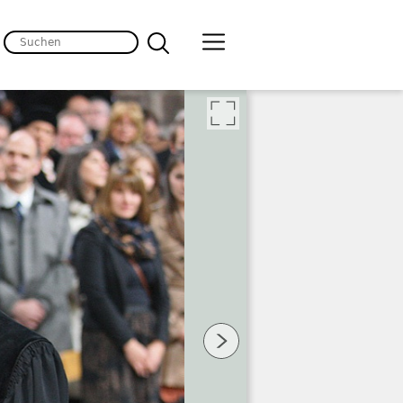
lten
 Bild