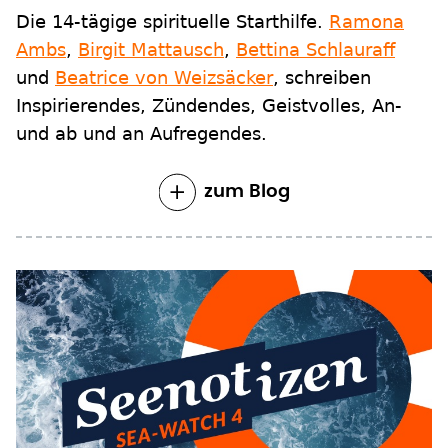
Die 14-tägige spirituelle Starthilfe.
Ramona
Ambs
,
Birgit Mattausch
,
Bettina Schlauraff
und
Beatrice von Weizsäcker
, schreiben
Inspirierendes, Zündendes, Geistvolles, An-
und ab und an Aufregendes.
zum Blog