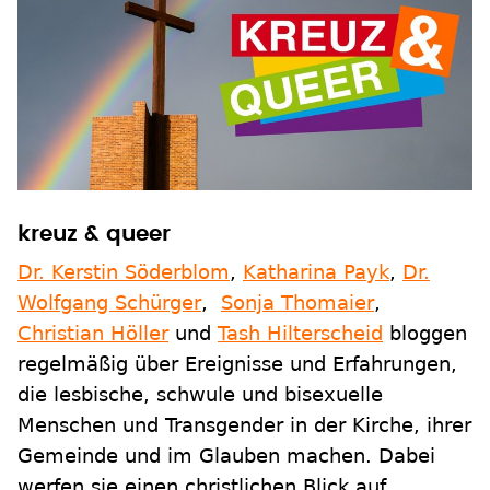
kreuz & queer
Dr. Kerstin Söderblom
,
Katharina Payk
,
Dr.
Wolfgang Schürger
,
Sonja Thomaier
,
Christian Höller
und
Tash Hilterscheid
bloggen
regelmäßig über Ereignisse und Erfahrungen,
die lesbische, schwule und bisexuelle
Menschen und Transgender in der Kirche, ihrer
Gemeinde und im Glauben machen. Dabei
werfen sie einen christlichen Blick auf