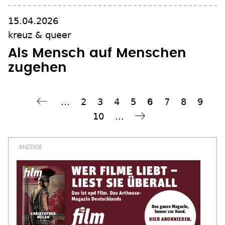
15.04.2026
kreuz & queer
Als Mensch auf Menschen
zugehen
…
Seite
2
Seite
3
Seite
4
Seite
5
Seite
7
Seite
8
Seite
9
Aktuelle
6
ück
Seitennummerierung
Seite
10
…
Seite
ächste Seite
Weiter ›