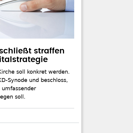
chließt straffen
italstrategie
Kirche soll konkret werden.
KD-Synode und beschloss,
n umfassender
egen soll.