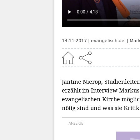
14.11.2017
evangelisch.de
Mark
Home
Jantine Nierop, Studienleit
erzählt im Interview Markus B
evangelischen Kirche möglich
nötig sind und was sie Kriti