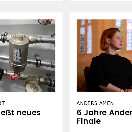
WAHL
"HERZEN HOCH FÜR D
erte statt
EKD startet S
en
Auszubildend