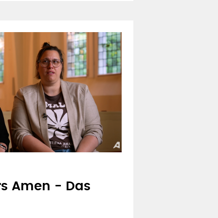
ICH!"
egensaktion für
e