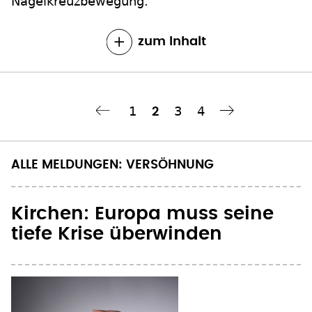
Seite
1
Seite
3
Seite
4
Aktuelle
2
te
‹‹
Nächste Seite
››
Seitennummerierung
Seite
ALLE MELDUNGEN: VERSÖHNUNG
Kirchen: Europa muss seine
tiefe Krise überwinden