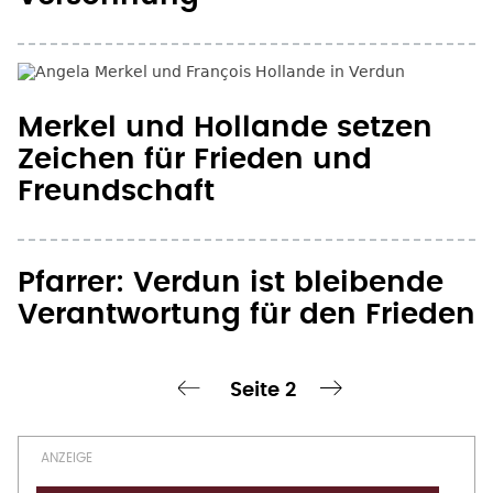
Zeichen für Frieden und
Freundschaft
Pfarrer: Verdun ist bleibende
Verantwortung für den Frieden
Seite 2
chste Seite
‹ vorherige Seite
nächste Seite ›
Seitennummerierung