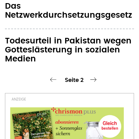
Netzwerkdurchsetzungsgesetz
Todesurteil in Pakistan wegen
Gotteslästerung in sozialen
Medien
Seite 2
chste Seite
‹ vorherige Seite
nächste Seite ›
Seitennummerierung