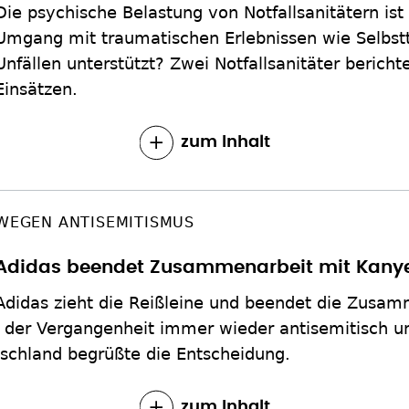
Die psychische Belastung von Notfallsanitätern is
Umgang mit traumatischen Erlebnissen wie Selbst
Unfällen unterstützt? Zwei Notfallsanitäter berich
Einsätzen.
zum Inhalt
enarbeit mit Kanye West
 und beendet die Zusammenarbeit mit Kanye West. 
der antisemitisch und rassistisch geäußert. Der Z
ntscheidung.
zum Inhalt