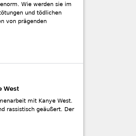
t enorm. Wie werden sie im
tötungen und tödlichen
ten von prägenden
Der US-Rapper hatte sich in
entralrat der Juden in