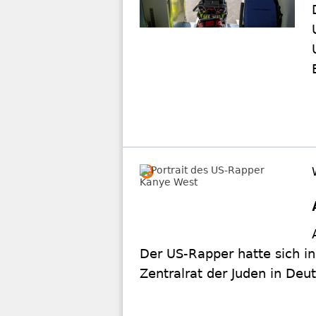
WEGEN ANTISEMITISMUS
Adidas beendet Zusamm
Adidas zieht die Reißleine
der Vergangenheit immer wie
Deutschland begrüßte die E