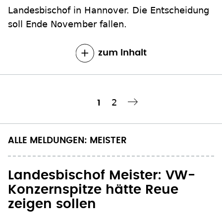
Landesbischof in Hannover. Die Entscheidung
soll Ende November fallen.
zum Inhalt
Seite
2
Aktuelle
1
Nächste Seite
››
Seitennummerierung
Seite
ALLE MELDUNGEN: MEISTER
Landesbischof Meister: VW-
Konzernspitze hätte Reue
zeigen sollen