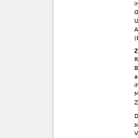
i
G
U
A
(
Z
R
B
a
i
M
Z
D
s
V