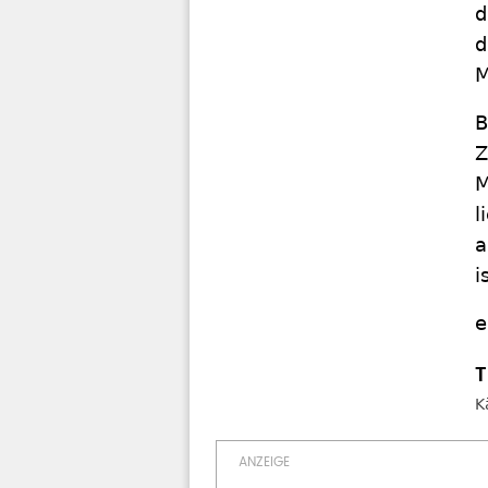
d
d
M
B
Z
M
l
a
i
e
K