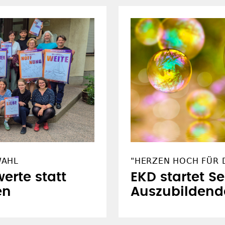
WAHL
"HERZEN HOCH FÜR D
erte statt
EKD startet S
en
Auszubildend